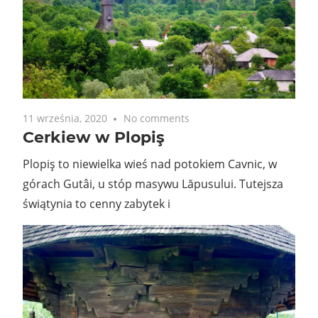
11 września, 2020
No comments
Cerkiew w Plopiş
Plopiş to niewielka wieś nad potokiem Cavnic, w
górach Gutâi, u stóp masywu Lăpusului. Tutejsza
świątynia to cenny zabytek i