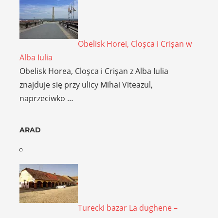
Obelisk Horei, Cloșca i Crișan w
Alba Iulia
Obelisk Horea, Cloșca i Crișan z Alba Iulia
znajduje się przy ulicy Mihai Viteazul,
naprzeciwko …
ARAD
Turecki bazar La dughene –