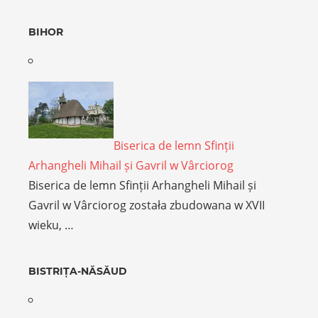
BIHOR
Biserica de lemn Sfinții
Arhangheli Mihail și Gavril w Vârciorog
Biserica de lemn Sfinții Arhangheli Mihail și
Gavril w Vârciorog została zbudowana w XVII
wieku, …
BISTRIȚA-NĂSĂUD