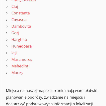
Cluj
Constanţa
Covasna
Dâmbovița
Gorj
Harghita
Hunedoara
Iași
Maramureș
Mehedinți
Mureș
Miejsca na naszej mapie i stronie mają wam ułatwić
planowanie podróży, zwiedzanie na miejscu i
dostarczyć podstawowych informacji o lokalizacji