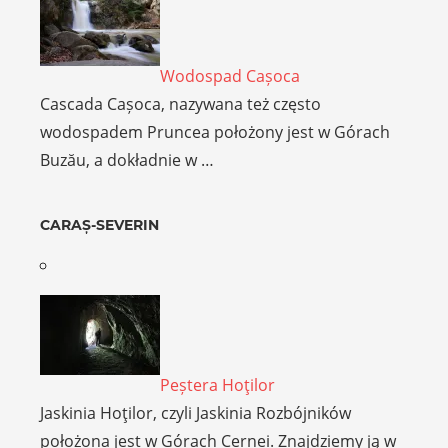
Wodospad Cașoca
Cascada Cașoca, nazywana też często
wodospadem Pruncea położony jest w Górach
Buzău, a dokładnie w …
CARAȘ-SEVERIN
Peștera Hoţilor
Jaskinia Hoţilor, czyli Jaskinia Rozbójników
położona jest w Górach Cernei. Znajdziemy ją w