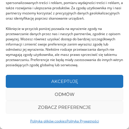
spersonalizowanych treści i reklam, pomiaru wydajności treści i reklam, a
także rozwijania i ulepszania produktów. Za zgodą użytkownika my i nasi
DÂMBOVIȚA
partnerzy możemy korzystać z precyzyjnych danych geolokalizacyjnych
oraz identyfikację poprzez skanowanie urządzeń.
Kliknięcie w przycisk poniżej pozwala na wyrażenie zgody na
przetwarzanie danych przez nas i naszych partnerów, zgodnie z opisem
powyżej. Możesz również uzyskać dostęp do bardziej szczegółowych
informacji i zmienić swoje preferencje zanim wyrazisz zgodę lub
odmówisz jej wyrażenia. Niektóre rodzaje przetwarzania danych nie
wymagają zgody użytkownika, ale masz prawo sprzeciwić się takiemu
TransBucegi
przetwarzaniu. Preferencje nie będą miały zastosowania do innych witryn
TransBucegi, to jedna z nowszych widokowych
posiadających zgodę globalną lub serwisową.
tras przez góry w Rumunii. Znajdziemy ją w
AKCEPTUJĘ
jednym …
ODMÓW
GORJ
ZOBACZ PREFERENCJE
Polityka plików cookies
Polityka Prywatności