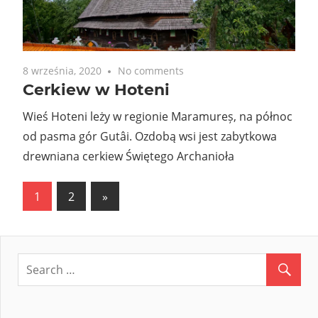
8 września, 2020
No comments
Cerkiew w Hoteni
Wieś Hoteni leży w regionie Maramureș, na północ
od pasma gór Gutâi. Ozdobą wsi jest zabytkowa
drewniana cerkiew Świętego Archanioła
Stronicowanie
Next
1
2
»
Posts
wpisów