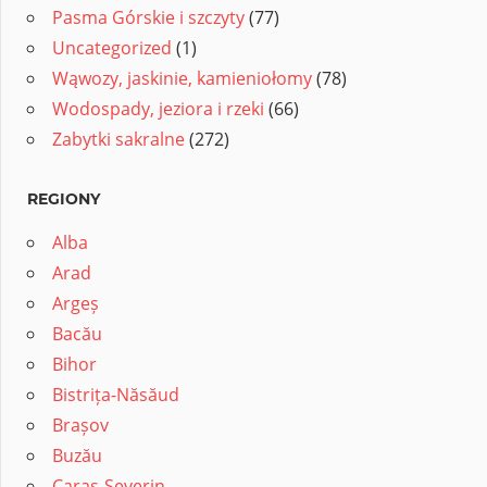
Pasma Górskie i szczyty
(77)
Uncategorized
(1)
Wąwozy, jaskinie, kamieniołomy
(78)
Wodospady, jeziora i rzeki
(66)
Zabytki sakralne
(272)
REGIONY
Alba
Arad
Argeș
Bacău
Bihor
Bistrița-Năsăud
Brașov
Buzău
Caraș-Severin