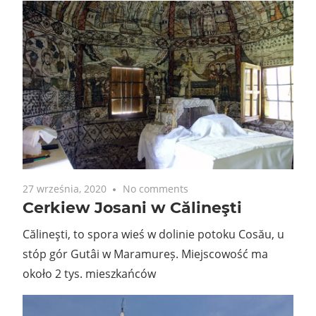
27 września, 2020
No comments
Cerkiew Josani w Călineşti
Călineşti, to spora wieś w dolinie potoku Cosău, u
stóp gór Gutâi w Maramureș. Miejscowość ma
około 2 tys. mieszkańców