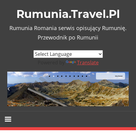
Skip
Rumunia.Travel.Pl
to
content
Rumunia Romania serwis opisujący Rumunię.
Przewodnik po Rumunii
Powered by
Translate
Góry Retezat