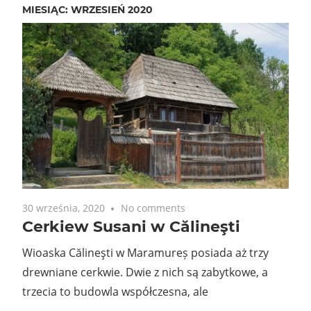
MIESIĄC:
WRZESIEŃ 2020
30 września, 2020
No comments
Cerkiew Susani w Călineşti
Wioaska Călineşti w Maramureș posiada aż trzy
drewniane cerkwie. Dwie z nich są zabytkowe, a
trzecia to budowla współczesna, ale