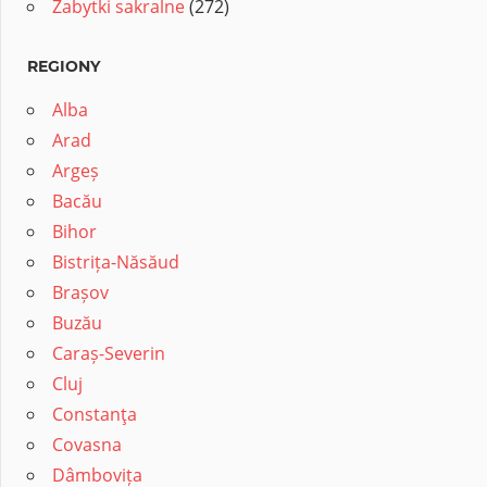
Zabytki sakralne
(272)
REGIONY
Alba
Arad
Argeș
Bacău
Bihor
Bistrița-Năsăud
Brașov
Buzău
Caraș-Severin
Cluj
Constanţa
Covasna
Dâmbovița