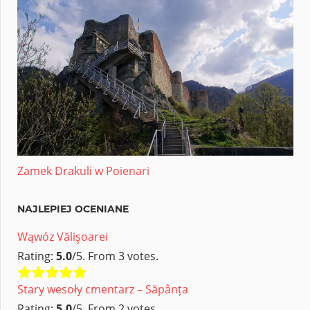
Zamek Drakuli w Poienari
NAJLEPIEJ OCENIANE
Wąwóz Vălişoarei
Rating:
5.0
/5. From 3 votes.
Stary wesoły cmentarz – Săpânța
Rating:
5.0
/5. From 2 votes.