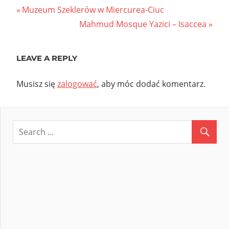
Nawigacja
Previous
Muzeum Szeklerów w Miercurea-Ciuc
Post:
Next
Mahmud Mosque Yazici – Isaccea
wpisu
Post:
LEAVE A REPLY
Musisz się
zalogować
, aby móc dodać komentarz.