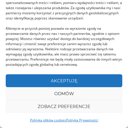
spersonalizowanych treści i reklam, pomiaru wydajności treści i reklam, a
Maramureș znajdziemy w wiosce Lăschia, leżącej
także rozwijania i ulepszania produktów. Za zgodą użytkownika my i nasi
partnerzy możemy korzystać z precyzyjnych danych geolokalizacyjnych
w Górach …
oraz identyfikację poprzez skanowanie urządzeń.
Kliknięcie w przycisk poniżej pozwala na wyrażenie zgody na
przetwarzanie danych przez nas i naszych partnerów, zgodnie z opisem
MUREȘ
powyżej. Możesz również uzyskać dostęp do bardziej szczegółowych
informacji i zmienić swoje preferencje zanim wyrazisz zgodę lub
odmówisz jej wyrażenia. Niektóre rodzaje przetwarzania danych nie
wymagają zgody użytkownika, ale masz prawo sprzeciwić się takiemu
przetwarzaniu. Preferencje nie będą miały zastosowania do innych witryn
posiadających zgodę globalną lub serwisową.
Scara şcolarilor – Schody
AKCEPTUJĘ
Szkolne w Sighisoarze
ODMÓW
Schody Szkolne, to niewątpliwie jedno z
najczęściej odwiedzanych miejsc w Sighisoarze.
ZOBACZ PREFERENCJE
Ta drewniana konstrukcja miała …
Polityka plików cookies
Polityka Prywatności