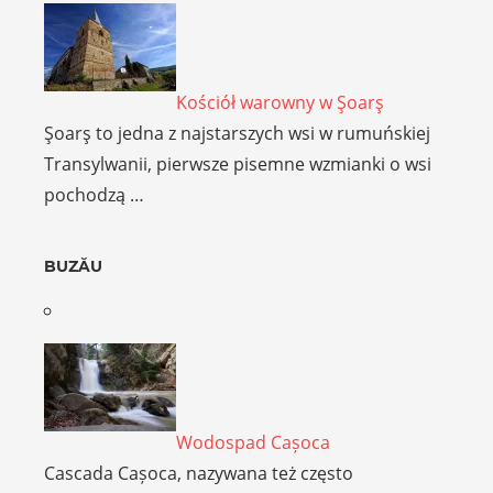
Kościół warowny w Şoarş
Şoarş to jedna z najstarszych wsi w rumuńskiej
Transylwanii, pierwsze pisemne wzmianki o wsi
pochodzą …
BUZĂU
Wodospad Cașoca
Cascada Cașoca, nazywana też często