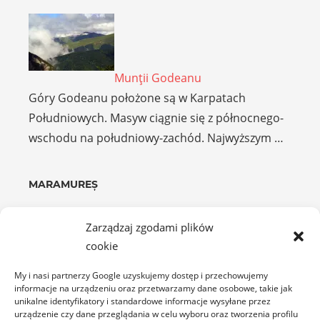
Munţii Godeanu
Góry Godeanu położone są w Karpatach
Południowych. Masyw ciągnie się z północnego-
wschodu na południowy-zachód. Najwyższym …
MARAMUREȘ
Zarządzaj zgodami plików
cookie
My i nasi partnerzy Google uzyskujemy dostęp i przechowujemy
informacje na urządzeniu oraz przetwarzamy dane osobowe, takie jak
Cerkiew w Lăschia
unikalne identyfikatory i standardowe informacje wysyłane przez
urządzenie czy dane przeglądania w celu wyboru oraz tworzenia profilu
Nietypową i ciekawą cerkiew w w regionie