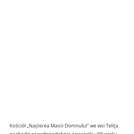
Kościół „Naşterea Maicii Domnului” we wsi Teliţa
pochodzi prawdopodobnie z początku XIX wieku.