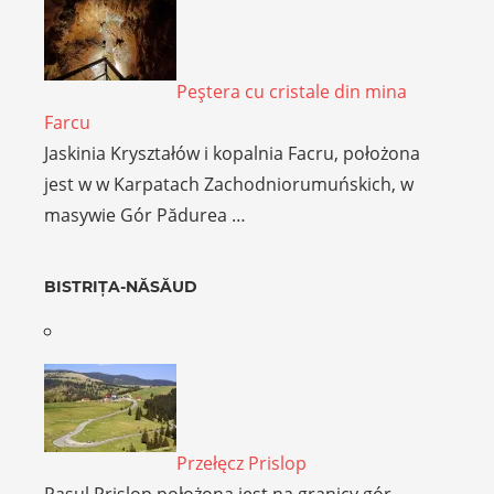
Peştera cu cristale din mina
Farcu
Jaskinia Kryształów i kopalnia Facru, położona
jest w w Karpatach Zachodniorumuńskich, w
masywie Gór Pădurea …
BISTRIȚA-NĂSĂUD
Przełęcz Prislop
Pasul Prislop położona jest na granicy gór