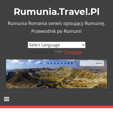
Skip
Rumunia.Travel.Pl
to
content
Rumunia Romania serwis opisujący Rumunię.
Przewodnik po Rumunii
Powered by
Translate
Góry Retezat