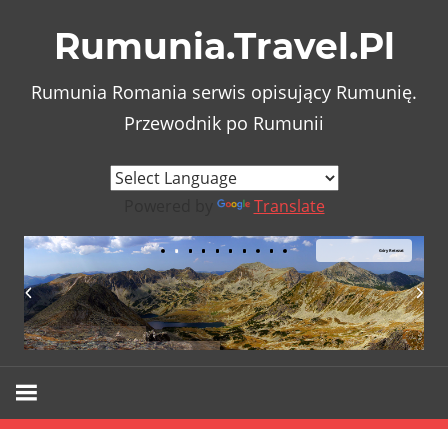
Skip
Rumunia.Travel.Pl
to
content
Rumunia Romania serwis opisujący Rumunię.
Przewodnik po Rumunii
Powered by
Translate
Góry Retezat