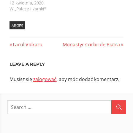
12 kwietnia, 2020
W „Pałace i zamki"
ARGEȘ
Nawigacja
Previous
Next
Lacul Vidraru
Monastyr Corbii de Piatra
Post:
Post:
wpisu
LEAVE A REPLY
Musisz się
zalogować
, aby móc dodać komentarz.