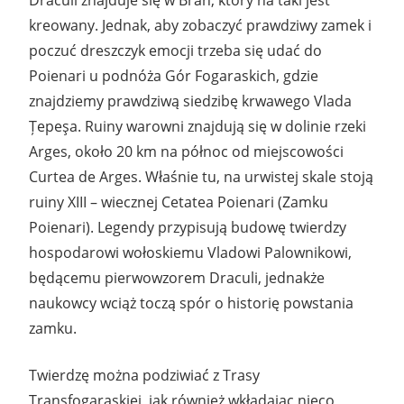
kreowany. Jednak, aby zobaczyć prawdziwy zamek i
poczuć dreszczyk emocji trzeba się udać do
Poienari u podnóża Gór Fogaraskich, gdzie
znajdziemy prawdziwą siedzibę krwawego Vlada
Țepeşa. Ruiny warowni znajdują się w dolinie rzeki
Arges, około 20 km na północ od miejscowości
Curtea de Arges. Właśnie tu, na urwistej skale stoją
ruiny XIII – wiecznej Cetatea Poienari (Zamku
Poienari). Legendy przypisują budowę twierdzy
hospodarowi wołoskiemu Vladowi Palownikowi,
będącemu pierwowzorem Draculi, jednakże
naukowcy wciąż toczą spór o historię powstania
zamku.
Twierdzę można podziwiać z Trasy
Transfogaraskiej, jak również wkładając nieco