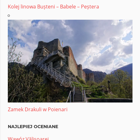
Kolej linowa Bușteni – Babele – Peștera
Zamek Drakuli w Poienari
NAJLEPIEJ OCENIANE
Wąwóz Vălişoarei