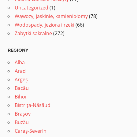
Uncategorized
(1)
Wąwozy, jaskinie, kamieniołomy
(78)
Wodospady, jeziora i rzeki
(66)
Zabytki sakralne
(272)
REGIONY
Alba
Arad
Argeș
Bacău
Bihor
Bistrița-Năsăud
Brașov
Buzău
Caraș-Severin