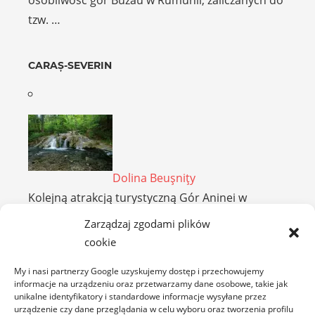
osobliwość gór Buzău w Rumunii, zaliczanych do
tzw. …
CARAȘ-SEVERIN
Dolina Beuşniţy
Kolejną atrakcją turystyczną Gór Aninei w
Rumunii jest Dolina Beuşniţy. Leży ona w
Zarządzaj zgodami plików
sąsiedztwie Wąwozu …
cookie
My i nasi partnerzy Google uzyskujemy dostęp i przechowujemy
CLUJ
informacje na urządzeniu oraz przetwarzamy dane osobowe, takie jak
unikalne identyfikatory i standardowe informacje wysyłane przez
urządzenie czy dane przeglądania w celu wyboru oraz tworzenia profilu