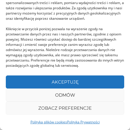
spersonalizowanych treści i reklam, pomiaru wydajności treści i reklam, a
także rozwijania i ulepszania produktów. Za zgodą użytkownika my i nasi
partnerzy możemy korzystać z precyzyjnych danych geolokalizacyjnych
oraz identyfikację poprzez skanowanie urządzeń.
Kliknięcie w przycisk poniżej pozwala na wyrażenie zgody na
Pomnik króla Węgier Macieja
przetwarzanie danych przez nas i naszych partnerów, zgodnie z opisem
powyżej. Możesz również uzyskać dostęp do bardziej szczegółowych
Korwina – Cluj-Napoca
informacji i zmienić swoje preferencje zanim wyrazisz zgodę lub
Cluj-Napoca, czyli po Polsku Kluż, to jedno z
odmówisz jej wyrażenia. Niektóre rodzaje przetwarzania danych nie
wymagają zgody użytkownika, ale masz prawo sprzeciwić się takiemu
głównych miast …
przetwarzaniu. Preferencje nie będą miały zastosowania do innych witryn
posiadających zgodę globalną lub serwisową.
COVASNA
AKCEPTUJĘ
ODMÓW
ZOBACZ PREFERENCJE
Polityka plików cookies
Polityka Prywatności
Munţii Bodoc