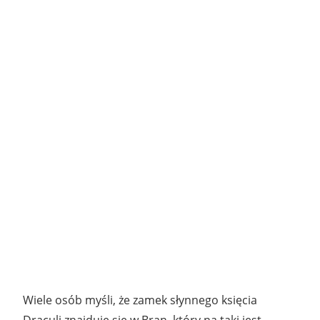
Wiele osób myśli, że zamek słynnego księcia
Draculi znajduje się w Bran, który na taki jest