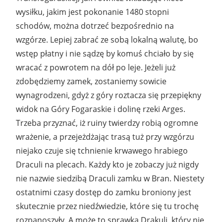
wysiłku, jakim jest pokonanie 1480 stopni
schodów, można dotrzeć bezpośrednio na
wzgórze. Lepiej zabrać ze sobą lokalną walutę, bo
wstęp płatny i nie sądzę by komuś chciało by się
wracać z powrotem na dół po leje. Jeżeli już
zdobędziemy zamek, zostaniemy sowicie
wynagrodzeni, gdyż z góry roztacza się przepiękny
widok na Góry Fogaraskie i dolinę rzeki Arges.
Trzeba przyznać, iż ruiny twierdzy robią ogromne
wrażenie, a przejeżdżając trasą tuż przy wzgórzu
niejako czuje się tchnienie krwawego hrabiego
Draculi na plecach. Każdy kto je zobaczy już nigdy
nie nazwie siedzibą Draculi zamku w Bran. Niestety
ostatnimi czasy dostęp do zamku broniony jest
skutecznie przez niedźwiedzie, które się tu trochę
rozpanoszyły. A może to sprawka Drakuli, który nie