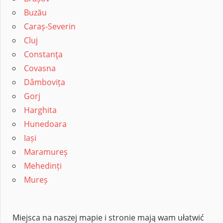
Buzău
Caraș-Severin
Cluj
Constanţa
Covasna
Dâmbovița
Gorj
Harghita
Hunedoara
Iași
Maramureș
Mehedinți
Mureș
Miejsca na naszej mapie i stronie mają wam ułatwić