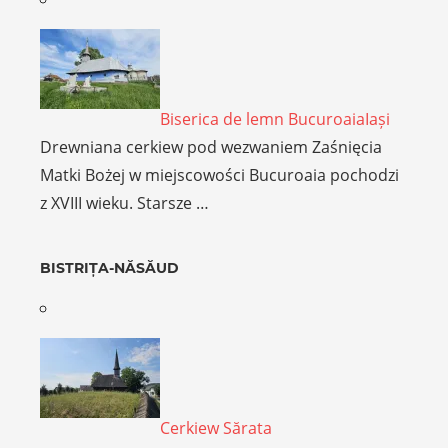
Biserica de lemn BucuroaiaIași
Drewniana cerkiew pod wezwaniem Zaśnięcia
Matki Bożej w miejscowości Bucuroaia pochodzi
z XVIII wieku. Starsze …
BISTRIȚA-NĂSĂUD
Cerkiew Sărata