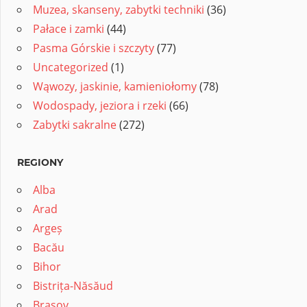
Muzea, skanseny, zabytki techniki
(36)
Pałace i zamki
(44)
Pasma Górskie i szczyty
(77)
Uncategorized
(1)
Wąwozy, jaskinie, kamieniołomy
(78)
Wodospady, jeziora i rzeki
(66)
Zabytki sakralne
(272)
REGIONY
Alba
Arad
Argeș
Bacău
Bihor
Bistrița-Năsăud
Brașov