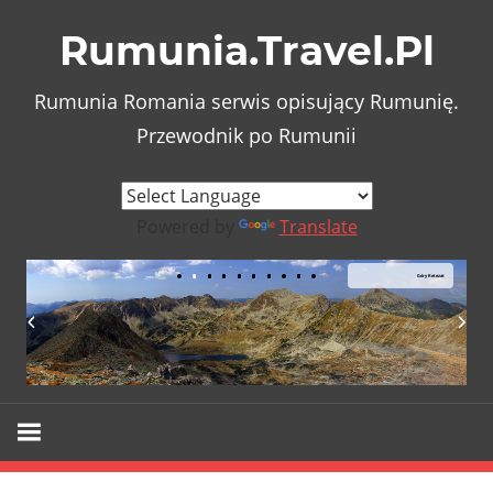
Skip
Rumunia.Travel.Pl
to
content
Rumunia Romania serwis opisujący Rumunię.
Przewodnik po Rumunii
Powered by
Translate
Góry Retezat