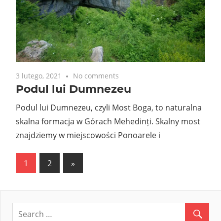
3 lutego, 2021
No comments
Podul lui Dumnezeu
Podul lui Dumnezeu, czyli Most Boga, to naturalna
skalna formacja w Górach Mehedinți. Skalny most
znajdziemy w miejscowości Ponoarele i
Stronicowanie
Next
1
2
»
Posts
wpisów