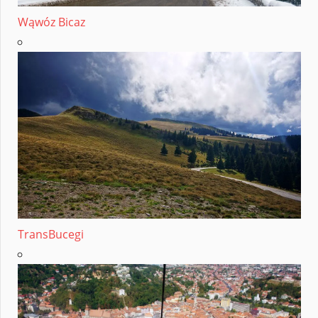
Wąwóz Bicaz
TransBucegi