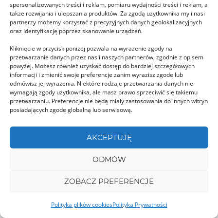
spersonalizowanych treści i reklam, pomiaru wydajności treści i reklam, a
także rozwijania i ulepszania produktów. Za zgodą użytkownika my i nasi
partnerzy możemy korzystać z precyzyjnych danych geolokalizacyjnych
oraz identyfikację poprzez skanowanie urządzeń.
Kliknięcie w przycisk poniżej pozwala na wyrażenie zgody na
Skały Babele i Sfinks w Bucegach
przetwarzanie danych przez nas i naszych partnerów, zgodnie z opisem
powyżej. Możesz również uzyskać dostęp do bardziej szczegółowych
Babele i Sfinks to dwie najpopularniejsze skały w
informacji i zmienić swoje preferencje zanim wyrazisz zgodę lub
rumuńskich górach Bucegi. Te niesamowite
odmówisz jej wyrażenia. Niektóre rodzaje przetwarzania danych nie
wymagają zgody użytkownika, ale masz prawo sprzeciwić się takiemu
formacje skalne …
przetwarzaniu. Preferencje nie będą miały zastosowania do innych witryn
posiadających zgodę globalną lub serwisową.
GORJ
AKCEPTUJĘ
ODMÓW
ZOBACZ PREFERENCJE
Cascada Cailor
Polityka plików cookies
Polityka Prywatności