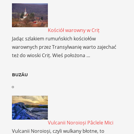
Kościół warowny w Criț
Jadąc szlakiem rumuńskich kościołów
warownych przez Transylwanię warto zajechać
też do wioski Criț. Wieś położona …
BUZĂU
Vulcanii Noroioși Pâclele Mici
Vulcanii Noroioși, czyli wulkany błotne, to