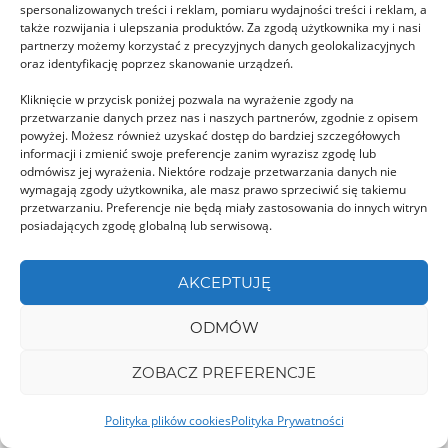
spersonalizowanych treści i reklam, pomiaru wydajności treści i reklam, a
także rozwijania i ulepszania produktów. Za zgodą użytkownika my i nasi
partnerzy możemy korzystać z precyzyjnych danych geolokalizacyjnych
oraz identyfikację poprzez skanowanie urządzeń.
Kliknięcie w przycisk poniżej pozwala na wyrażenie zgody na
przetwarzanie danych przez nas i naszych partnerów, zgodnie z opisem
powyżej. Możesz również uzyskać dostęp do bardziej szczegółowych
informacji i zmienić swoje preferencje zanim wyrazisz zgodę lub
odmówisz jej wyrażenia. Niektóre rodzaje przetwarzania danych nie
wymagają zgody użytkownika, ale masz prawo sprzeciwić się takiemu
przetwarzaniu. Preferencje nie będą miały zastosowania do innych witryn
posiadających zgodę globalną lub serwisową.
AKCEPTUJĘ
DÂMBOVIȚA
ODMÓW
ZOBACZ PREFERENCJE
Polityka plików cookies
Polityka Prywatności