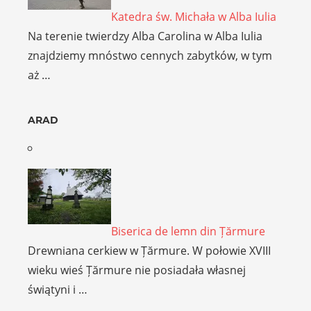
Katedra św. Michała w Alba Iulia
Na terenie twierdzy Alba Carolina w Alba Iulia
znajdziemy mnóstwo cennych zabytków, w tym
aż …
ARAD
Biserica de lemn din Țărmure
Drewniana cerkiew w Țărmure. W połowie XVIII
wieku wieś Țărmure nie posiadała własnej
świątyni i …