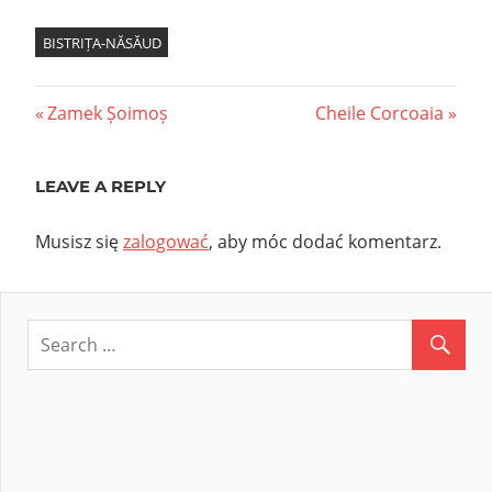
BISTRIȚA-NĂSĂUD
Nawigacja
Previous
Next
Zamek Șoimoș
Cheile Corcoaia
Post:
Post:
wpisu
LEAVE A REPLY
Musisz się
zalogować
, aby móc dodać komentarz.