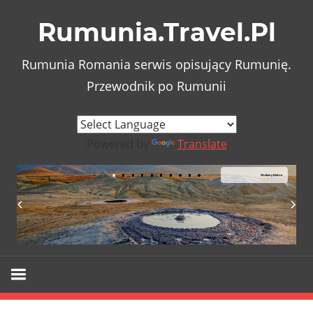
Skip
Rumunia.Travel.Pl
to
content
Rumunia Romania serwis opisujący Rumunię.
Przewodnik po Rumunii
Powered by
Translate
Wulkany Błotne