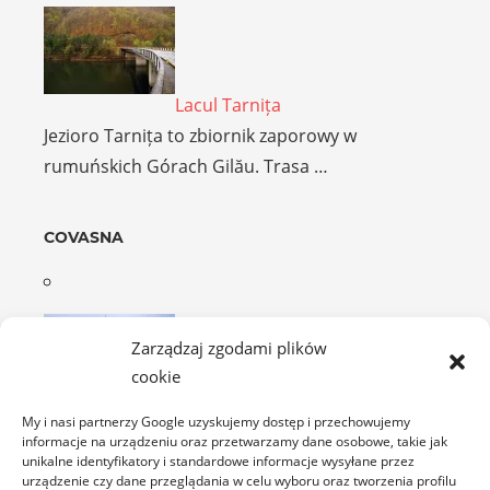
Lacul Tarnița
Jezioro Tarnița to zbiornik zaporowy w
rumuńskich Górach Gilău. Trasa …
COVASNA
Zarządzaj zgodami plików
cookie
Kościół warowny w Turia
My i nasi partnerzy Google uzyskujemy dostęp i przechowujemy
Turia nie leży na popularnym szlaku
informacje na urządzeniu oraz przetwarzamy dane osobowe, takie jak
unikalne identyfikatory i standardowe informacje wysyłane przez
ufortyfikowanych kościołów w Transylwanii. …
urządzenie czy dane przeglądania w celu wyboru oraz tworzenia profilu