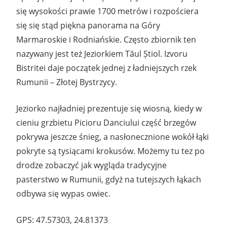
się wysokości prawie 1700 metrów i rozpościera
się się stąd piękna panorama na Góry
Marmaroskie i Rodniańskie. Często zbiornik ten
nazywany jest też Jeziorkiem Tăul Știol. Izvoru
Bistritei daje początek jednej z ładniejszych rzek
Rumunii – Złotej Bystrzycy.
Jeziorko najładniej prezentuje się wiosną, kiedy w
cieniu grzbietu Picioru Danciului część brzegów
pokrywa jeszcze śnieg, a nasłonecznione wokół łąki
pokryte są tysiącami krokusów. Możemy tu tez po
drodze zobaczyć jak wygląda tradycyjne
pasterstwo w Rumunii, gdyż na tutejszych łąkach
odbywa się wypas owiec.
GPS: 47.57303, 24.81373