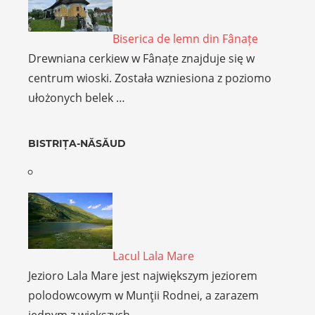
Biserica de lemn din Fânațe
Drewniana cerkiew w Fânațe znajduje się w
centrum wioski. Została wzniesiona z poziomo
ułożonych belek …
BISTRIȚA-NĂSĂUD
Lacul Lala Mare
Jezioro Lala Mare jest największym jeziorem
polodowcowym w Munţii Rodnei, a zarazem
jednym z większych …