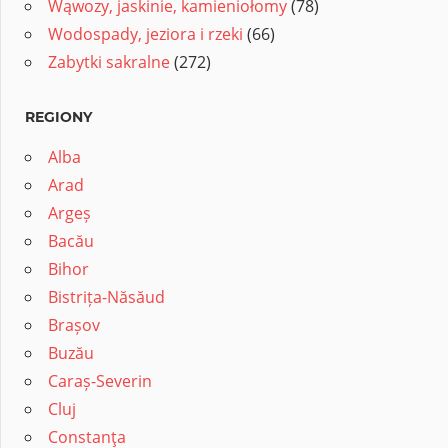
Wąwozy, jaskinie, kamieniołomy
(78)
Wodospady, jeziora i rzeki
(66)
Zabytki sakralne
(272)
REGIONY
Alba
Arad
Argeș
Bacău
Bihor
Bistrița-Năsăud
Brașov
Buzău
Caraș-Severin
Cluj
Constanţa