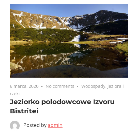
6 marca, 2020
No comments
Wodospady, jeziora i
rzeki
Jeziorko polodowcowe Izvoru
Bistritei
Posted by
admin