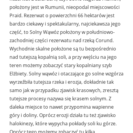
położony jest w Rumunii, nieopodal miejscowości
Praid. Rezerwat o powierzchni 66 hektarów jest
bardzo ciekawy i spektakularny, najciekawsza jego
część, to Solny Wąwóz położony w południowo-
zachodniej części rezerwatu nad rzeką Corund.
Wychodnie skalne położone są tu bezpośrednio
nad tutejszą kopalnią soli, a przy wejściu na jego
teren możemy zobaczyć stary kopalniany szyb
Elżbiety. Solny wąwóz i otaczające go solne wzgórza
wyrzeźbiła tutejsza rzeka i erozja, dokładnie tak
samo jak w przypadku zjawisk krasowych, zresztą
tutejsze procesy nazywa się krasem solnym. Z
daleka miejsce to nawet przypomina wapienne
góry i doliny. Oprócz erozji działa tu też zjawisko
halokinezy, które wypycha pokłady soli ku górze.
Oprócz tego możemy zobaczyć tu kilka