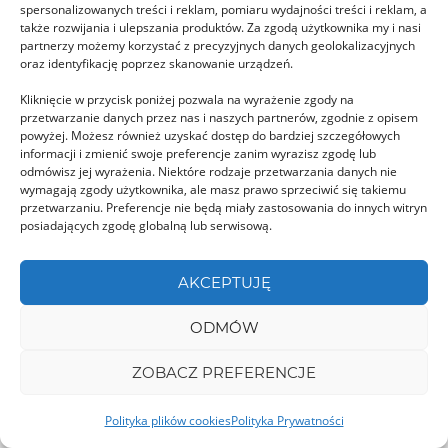
spersonalizowanych treści i reklam, pomiaru wydajności treści i reklam, a
także rozwijania i ulepszania produktów. Za zgodą użytkownika my i nasi
partnerzy możemy korzystać z precyzyjnych danych geolokalizacyjnych
oraz identyfikację poprzez skanowanie urządzeń.
Kliknięcie w przycisk poniżej pozwala na wyrażenie zgody na
Zamek Drenko
przetwarzanie danych przez nas i naszych partnerów, zgodnie z opisem
Ruin zamku Drenko nie możemy za bardzo
powyżej. Możesz również uzyskać dostęp do bardziej szczegółowych
informacji i zmienić swoje preferencje zanim wyrazisz zgodę lub
zwiedzić, no chyba, że posiadamy sprzęt do
odmówisz jej wyrażenia. Niektóre rodzaje przetwarzania danych nie
nurkowania, …
wymagają zgody użytkownika, ale masz prawo sprzeciwić się takiemu
przetwarzaniu. Preferencje nie będą miały zastosowania do innych witryn
posiadających zgodę globalną lub serwisową.
CLUJ
AKCEPTUJĘ
ODMÓW
ZOBACZ PREFERENCJE
Cheile Turzii – Wąwóz Turda
Polityka plików cookies
Polityka Prywatności
Wąwóz położony w pobliżu miasta Turda i od