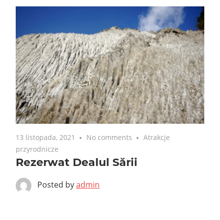
13 listopada, 2021
No comments
Atrakcje
przyrodnicze
Rezerwat Dealul Sării
Posted by
admin