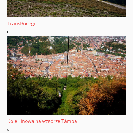
TransBucegi
Kolej linowa na wzgórze Tâmpa