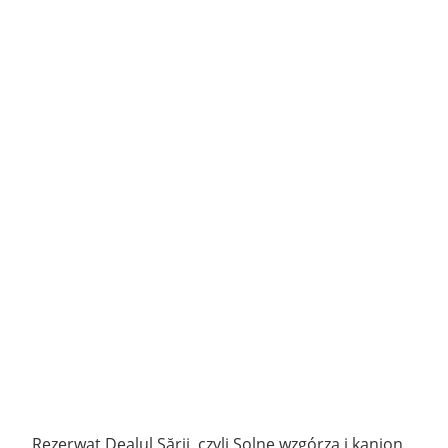
Rezerwat Dealul Sării, czyli Solne wzgórza i kanion,