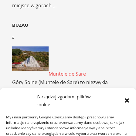
miejsce w górach …
BUZĂU
Muntele de Sare
Góry Solne (Muntele de Sare) to niezwykła
osobliwość gór Buzău w Rumunii, zaliczanych do
Zarządzaj zgodami plików
tzw. …
cookie
My i nasi partnerzy Google uzyskujemy dostęp i przechowujemy
CARAȘ-SEVERIN
informacje na urządzeniu oraz przetwarzamy dane osobowe, takie jak
unikalne identyfikatory i standardowe informacje wysyłane przez
urządzenie czy dane przeglądania w celu wyboru oraz tworzenia profilu