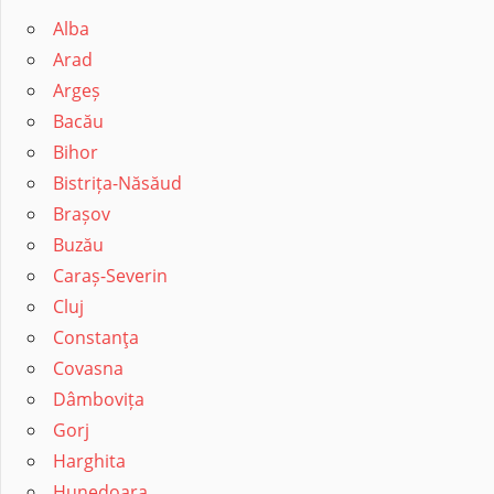
Alba
Arad
Argeș
Bacău
Bihor
Bistrița-Năsăud
Brașov
Buzău
Caraș-Severin
Cluj
Constanţa
Covasna
Dâmbovița
Gorj
Harghita
Hunedoara