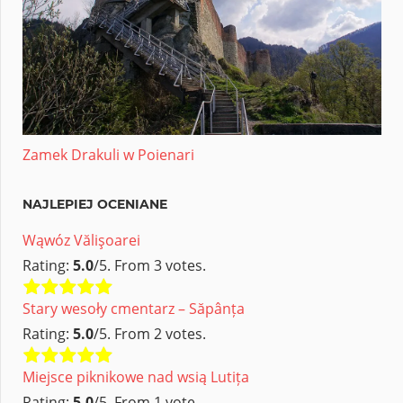
Zamek Drakuli w Poienari
NAJLEPIEJ OCENIANE
Wąwóz Vălişoarei
Rating:
5.0
/5. From 3 votes.
Stary wesoły cmentarz – Săpânța
Rating:
5.0
/5. From 2 votes.
Miejsce piknikowe nad wsią Lutița
Rating:
5.0
/5. From 1 vote.