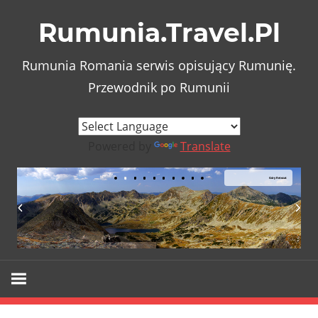
Skip
Rumunia.Travel.Pl
to
content
Rumunia Romania serwis opisujący Rumunię.
Przewodnik po Rumunii
Powered by
Translate
Góry Retezat