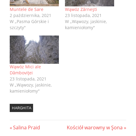
Muntele de Sare
Wąwóz Zărneşti
2 października, 2021
23 listopada, 2021
W „Pasma Górskie i
W „Wąwozy, jaskinie,
szczyty"
kamieniołomy"
Wąwóz Mici ale
Dâmboviţei
23 listopada, 2021
W „Wąwozy, jaskinie,
kamieniołomy"
HARGHITA
Nawigacja
Previous
Next
Salina Praid
Kościół warowny w Şona
Post:
Post: