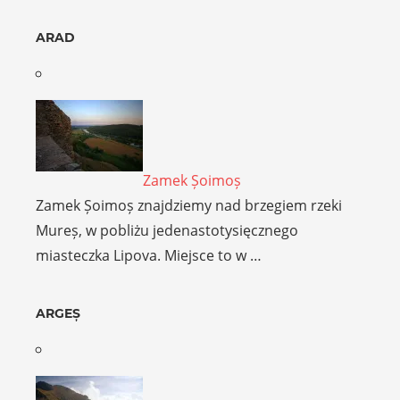
ARAD
Zamek Șoimoș
Zamek Șoimoș znajdziemy nad brzegiem rzeki
Mureș, w pobliżu jedenastotysięcznego
miasteczka Lipova. Miejsce to w …
ARGEȘ