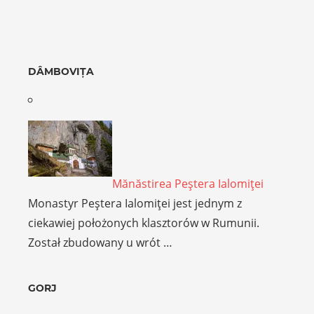
DÂMBOVIȚA
Mănăstirea Peştera Ialomiţei
Monastyr Peştera Ialomiţei jest jednym z
ciekawiej położonych klasztorów w Rumunii.
Został zbudowany u wrót …
GORJ