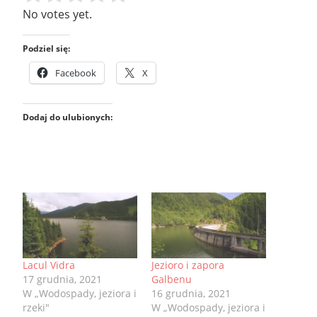
No votes yet.
Podziel się:
Facebook
X
Dodaj do ulubionych:
Lacul Vidra
Jezioro i zapora
17 grudnia, 2021
Galbenu
W „Wodospady, jeziora i
16 grudnia, 2021
rzeki"
W „Wodospady, jeziora i