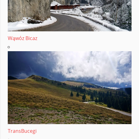
Wąwóz Bicaz
TransBucegi