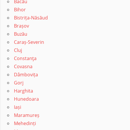
Bacău
Bihor
Bistrița-Năsăud
Brașov
Buzău
Caraș-Severin
Cluj
Constanţa
Covasna
Dâmbovița
Gorj
Harghita
Hunedoara
Iași
Maramureș
Mehedinți