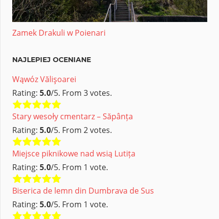
Zamek Drakuli w Poienari
NAJLEPIEJ OCENIANE
Wąwóz Vălişoarei
Rating:
5.0
/5. From 3 votes.
Stary wesoły cmentarz – Săpânța
Rating:
5.0
/5. From 2 votes.
Miejsce piknikowe nad wsią Lutița
Rating:
5.0
/5. From 1 vote.
Biserica de lemn din Dumbrava de Sus
Rating:
5.0
/5. From 1 vote.