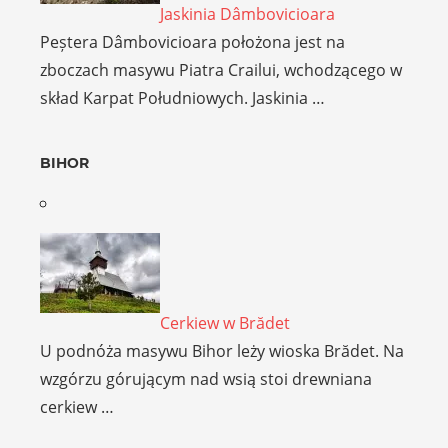
Jaskinia Dâmbovicioara
Peștera Dâmbovicioara położona jest na
zboczach masywu Piatra Crailui, wchodzącego w
skład Karpat Południowych. Jaskinia …
BIHOR
Cerkiew w Brădet
U podnóża masywu Bihor leży wioska Brădet. Na
wzgórzu górującym nad wsią stoi drewniana
cerkiew …