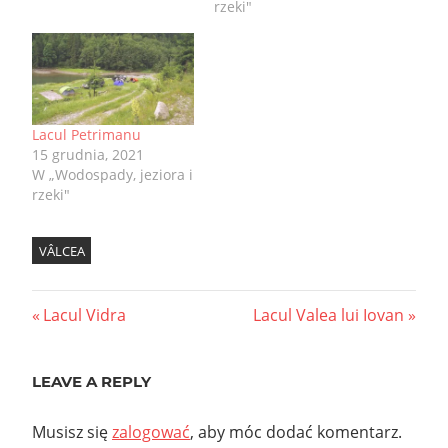
rzeki"
Lacul Petrimanu
15 grudnia, 2021
W „Wodospady, jeziora i
rzeki"
VÂLCEA
Nawigacja
Previous
Next
Lacul Vidra
Lacul Valea lui Iovan
Post:
Post:
wpisu
LEAVE A REPLY
Musisz się
zalogować
, aby móc dodać komentarz.