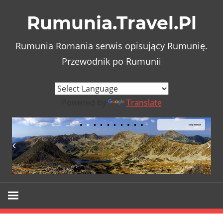
Skip
Rumunia.Travel.Pl
to
content
Rumunia Romania serwis opisujący Rumunię.
Przewodnik po Rumunii
Powered by
Translate
Góry Retezat