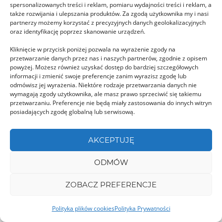
spersonalizowanych treści i reklam, pomiaru wydajności treści i reklam, a
MARAMUREȘ
także rozwijania i ulepszania produktów. Za zgodą użytkownika my i nasi
partnerzy możemy korzystać z precyzyjnych danych geolokalizacyjnych
oraz identyfikację poprzez skanowanie urządzeń.
Kliknięcie w przycisk poniżej pozwala na wyrażenie zgody na
przetwarzanie danych przez nas i naszych partnerów, zgodnie z opisem
powyżej. Możesz również uzyskać dostęp do bardziej szczegółowych
informacji i zmienić swoje preferencje zanim wyrazisz zgodę lub
odmówisz jej wyrażenia. Niektóre rodzaje przetwarzania danych nie
Cerkiew UNESCO w Bârsanie
wymagają zgody użytkownika, ale masz prawo sprzeciwić się takiemu
Większość turystów przybywających do Bârsany
przetwarzaniu. Preferencje nie będą miały zastosowania do innych witryn
posiadających zgodę globalną lub serwisową.
swoją wizytę w tej wiosce ogranicza do
zobaczenia zespołu klasztornego …
AKCEPTUJĘ
ODMÓW
MUREȘ
ZOBACZ PREFERENCJE
Polityka plików cookies
Polityka Prywatności