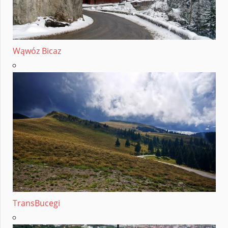
Wąwóz Bicaz
TransBucegi