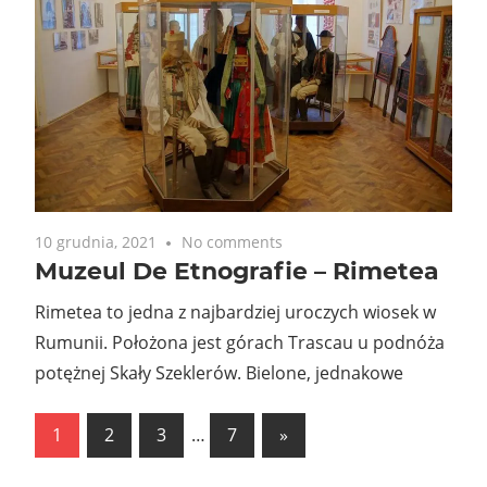
10 grudnia, 2021
No comments
Muzeul De Etnografie – Rimetea
Rimetea to jedna z najbardziej uroczych wiosek w
Rumunii. Położona jest górach Trascau u podnóża
potężnej Skały Szeklerów. Bielone, jednakowe
Stronicowanie
Next
1
2
3
…
7
»
Posts
wpisów