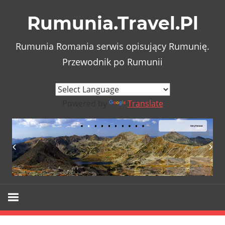
Skip
Rumunia.Travel.Pl
to
content
Rumunia Romania serwis opisujący Rumunię.
Przewodnik po Rumunii
Powered by
Translate
Góry Retezat