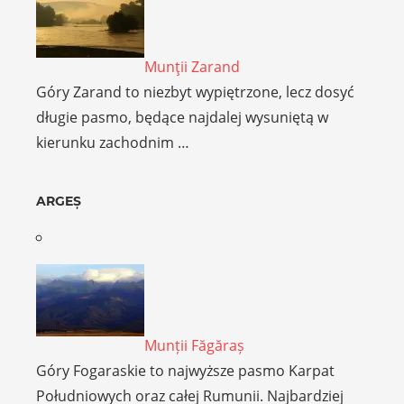
Munţii Zarand
Góry Zarand to niezbyt wypiętrzone, lecz dosyć
długie pasmo, będące najdalej wysuniętą w
kierunku zachodnim …
ARGEȘ
Munții Făgăraș
Góry Fogaraskie to najwyższe pasmo Karpat
Południowych oraz całej Rumunii. Najbardziej