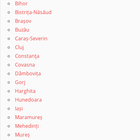
Bihor
Bistrița-Năsăud
Brașov
Buzău
Caraș-Severin
Cluj
Constanţa
Covasna
Dâmbovița
Gorj
Harghita
Hunedoara
Iași
Maramureș
Mehedinți
Mureș