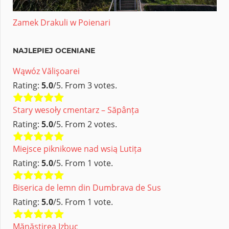
Zamek Drakuli w Poienari
NAJLEPIEJ OCENIANE
Wąwóz Vălişoarei
Rating:
5.0
/5. From 3 votes.
Stary wesoły cmentarz – Săpânța
Rating:
5.0
/5. From 2 votes.
Miejsce piknikowe nad wsią Lutița
Rating:
5.0
/5. From 1 vote.
Biserica de lemn din Dumbrava de Sus
Rating:
5.0
/5. From 1 vote.
Mănăstirea Izbuc