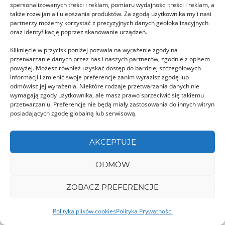
spersonalizowanych treści i reklam, pomiaru wydajności treści i reklam, a
DÂMBOVIȚA
także rozwijania i ulepszania produktów. Za zgodą użytkownika my i nasi
partnerzy możemy korzystać z precyzyjnych danych geolokalizacyjnych
oraz identyfikację poprzez skanowanie urządzeń.
Kliknięcie w przycisk poniżej pozwala na wyrażenie zgody na
przetwarzanie danych przez nas i naszych partnerów, zgodnie z opisem
powyżej. Możesz również uzyskać dostęp do bardziej szczegółowych
informacji i zmienić swoje preferencje zanim wyrazisz zgodę lub
odmówisz jej wyrażenia. Niektóre rodzaje przetwarzania danych nie
Peștera Ialomiței – Bucegi
wymagają zgody użytkownika, ale masz prawo sprzeciwić się takiemu
przetwarzaniu. Preferencje nie będą miały zastosowania do innych witryn
Jaskinia Ialomiței położona jest w dolinie o tej
posiadających zgodę globalną lub serwisową.
samej nazwie w górach Bucegi. Od innych …
AKCEPTUJĘ
GORJ
ODMÓW
ZOBACZ PREFERENCJE
Polityka plików cookies
Polityka Prywatności