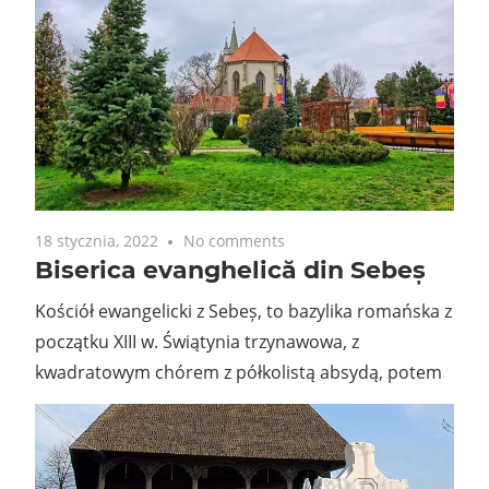
18 stycznia, 2022
No comments
Biserica evanghelică din Sebeș
Kościół ewangelicki z Sebeș, to bazylika romańska z
początku XIII w. Świątynia trzynawowa, z
kwadratowym chórem z półkolistą absydą, potem