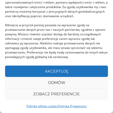
Kościół warowny w Turia
spersonalizowanych treści i reklam, pomiaru wydajności treści i reklam, a
także rozwijania i ulepszania produktów. Za zgodą użytkownika my i nasi
Turia nie leży na popularnym szlaku
partnerzy możemy korzystać z precyzyjnych danych geolokalizacyjnych
ufortyfikowanych kościołów w Transylwanii. …
oraz identyfikację poprzez skanowanie urządzeń.
Kliknięcie w przycisk poniżej pozwala na wyrażenie zgody na
przetwarzanie danych przez nas i naszych partnerów, zgodnie z opisem
powyżej. Możesz również uzyskać dostęp do bardziej szczegółowych
informacji i zmienić swoje preferencje zanim wyrazisz zgodę lub
odmówisz jej wyrażenia. Niektóre rodzaje przetwarzania danych nie
wymagają zgody użytkownika, ale masz prawo sprzeciwić się takiemu
przetwarzaniu. Preferencje nie będą miały zastosowania do innych witryn
posiadających zgodę globalną lub serwisową.
AKCEPTUJĘ
ODMÓW
ZOBACZ PREFERENCJE
DÂMBOVIȚA
Polityka plików cookies
Polityka Prywatności