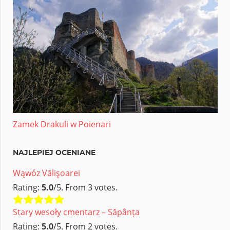
Zamek Drakuli w Poienari
NAJLEPIEJ OCENIANE
Wąwóz Vălişoarei
Rating:
5.0
/5. From 3 votes.
Stary wesoły cmentarz – Săpânța
Rating:
5.0
/5. From 2 votes.