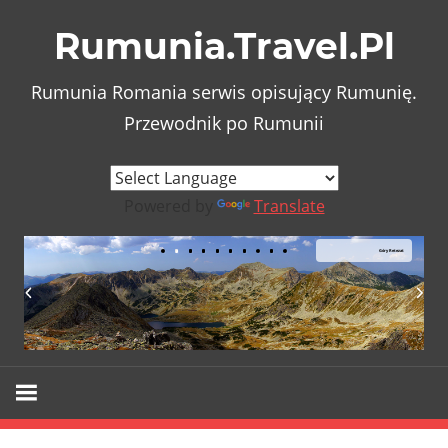
Skip
Rumunia.Travel.Pl
to
content
Rumunia Romania serwis opisujący Rumunię.
Przewodnik po Rumunii
Powered by
Translate
Góry Retezat