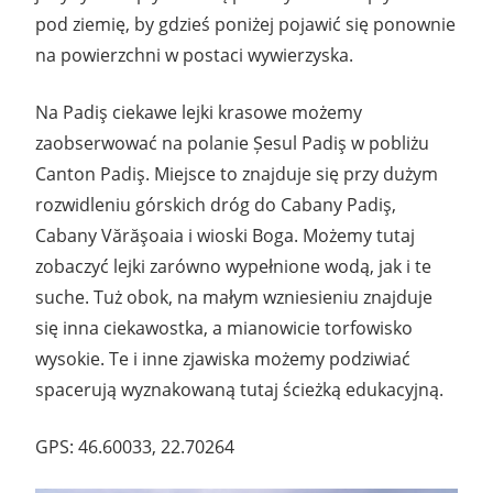
pod ziemię, by gdzieś poniżej pojawić się ponownie
na powierzchni w postaci wywierzyska.
Na Padiş ciekawe lejki krasowe możemy
zaobserwować na polanie Șesul Padiş w pobliżu
Canton Padiş. Miejsce to znajduje się przy dużym
rozwidleniu górskich dróg do Cabany Padiş,
Cabany Vărăşoaia i wioski Boga. Możemy tutaj
zobaczyć lejki zarówno wypełnione wodą, jak i te
suche. Tuż obok, na małym wzniesieniu znajduje
się inna ciekawostka, a mianowicie torfowisko
wysokie. Te i inne zjawiska możemy podziwiać
spacerują wyznakowaną tutaj ścieżką edukacyjną.
GPS: 46.60033, 22.70264