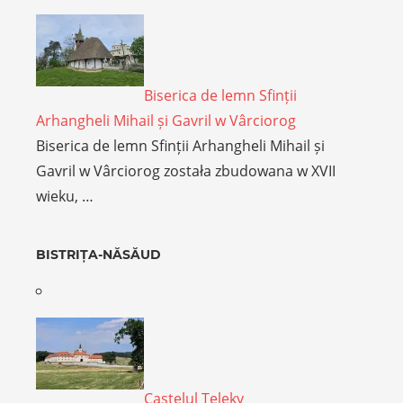
Biserica de lemn Sfinții
Arhangheli Mihail și Gavril w Vârciorog
Biserica de lemn Sfinții Arhangheli Mihail și
Gavril w Vârciorog została zbudowana w XVII
wieku, …
BISTRIȚA-NĂSĂUD
Castelul Teleky