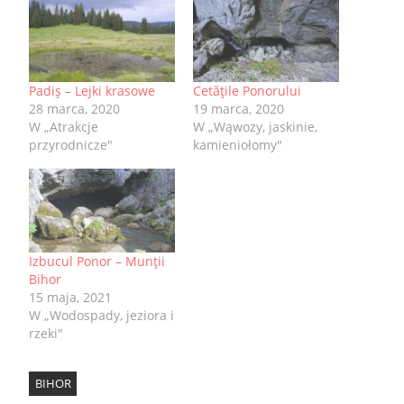
Padiş – Lejki krasowe
Cetăţile Ponorului
28 marca, 2020
19 marca, 2020
W „Atrakcje
W „Wąwozy, jaskinie,
przyrodnicze"
kamieniołomy"
Izbucul Ponor – Munţii
Bihor
15 maja, 2021
W „Wodospady, jeziora i
rzeki"
BIHOR