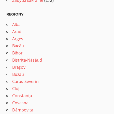
Zabytki sakralne
(272)
REGIONY
Alba
Arad
Argeș
Bacău
Bihor
Bistrița-Năsăud
Brașov
Buzău
Caraș-Severin
Cluj
Constanţa
Covasna
Dâmbovița