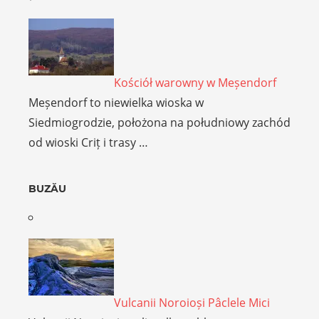
Kościół warowny w Meșendorf
Meșendorf to niewielka wioska w
Siedmiogrodzie, położona na południowy zachód
od wioski Criț i trasy …
BUZĂU
Vulcanii Noroioși Pâclele Mici