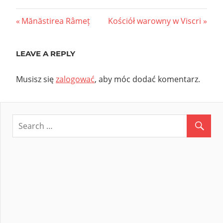
Nawigacja
Previous
Next
Mănăstirea Râmeț
Kościół warowny w Viscri
Post:
Post:
wpisu
LEAVE A REPLY
Musisz się
zalogować
, aby móc dodać komentarz.