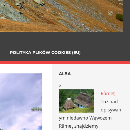
POLITYKA PLIKÓW COOKIES (EU)
ALBA
Râmeţ
Tuż nad
opisywan
ym niedawno Wąwozem
Râmeţ znajdziemy