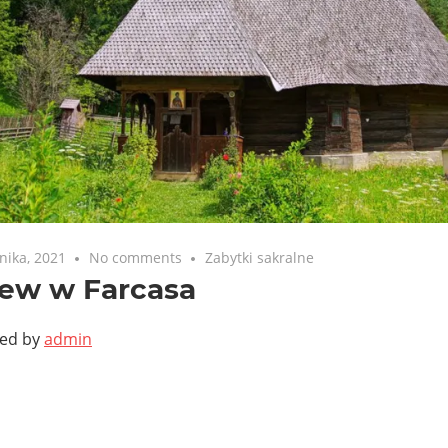
nika, 2021
No comments
Zabytki sakralne
iew w Farcasa
ted by
admin