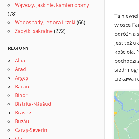
Wąwozy, jaskinie, kamieniołomy
(78)
Tą niewie
Wodospady, jeziora i rzeki
(66)
wiosce Fa
Zabytki sakralne
(272)
odróżnia 
jest też u
REGIONY
kościoła.
Alba
pochodzi 
Arad
siedmiogr
Argeș
ciekawa i
Bacău
Bihor
Bistrița-Năsăud
Brașov
Buzău
Caraș-Severin
Cluj