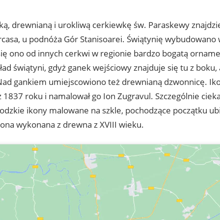
lką, drewnianą i urokliwą cerkiewkę św. Paraskewy znajdz
rcasa, u podnóża Gór Stanisoarei. Świątynię wybudowano 
się ono od innych cerkwi w regionie bardzo bogatą ornam
kład świątyni, gdyż ganek wejściowy znajduje się tu z boku,
 Nad gankiem umiejscowiono też drewnianą dzwonnicę. Ik
z 1837 roku i namalował go Ion Zugravul. Szczególnie ciek
odzkie ikony malowane na szkle, pochodzące początku ubi
kona wykonana z drewna z XVIII wieku.