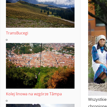
TransBucegi
Kolej linowa na wzgórze Tâmpa
Wszystkie 
chronione