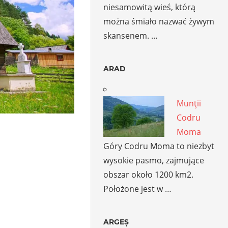
niesamowitą wieś, którą
można śmiało nazwać żywym
skansenem. …
ARAD
Munţii
Codru
Moma
Góry Codru Moma to niezbyt
wysokie pasmo, zajmujące
obszar około 1200 km2.
Położone jest w …
ARGEȘ