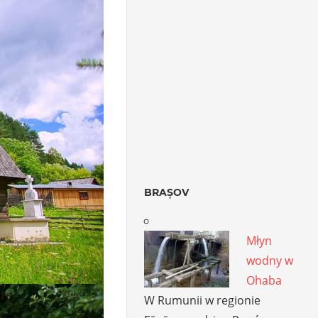
BRAȘOV
Młyn
wodny w
Ohaba
W Rumunii w regionie