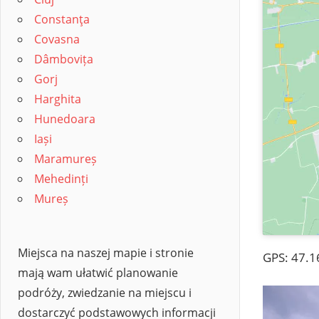
Constanţa
Covasna
Dâmbovița
Gorj
Harghita
Hunedoara
Iași
Maramureș
Mehedinți
Mureș
Miejsca na naszej mapie i stronie
GPS: 47.1
mają wam ułatwić planowanie
podróży, zwiedzanie na miejscu i
dostarczyć podstawowych informacji