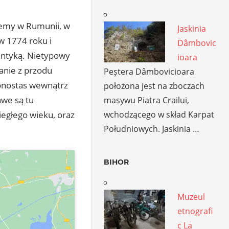
iemy w Rumunii, w
Jaskinia
w 1774 roku i
Dâmbovic
entyką. Nietypowy
ioara
 anie z przodu
Peștera Dâmbovicioara
onostas wewnątrz
położona jest na zboczach
awe są tu
masywu Piatra Crailui,
wchodzącego w skład Karpat
egłego wieku, oraz
Południowych. Jaskinia …
BIHOR
Muzeul
etnografi
c La