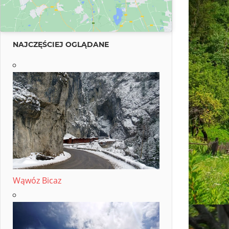
NAJCZĘŚCIEJ OGLĄDANE
Wąwóz Bicaz