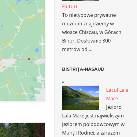
Fluturi
To nietypowe prywatne
muzeum znajdziemy w
wiosce Chiscau, w Górach
Bihor. Dosłownie 300
metrów od …
BISTRIȚA-NĂSĂUD
Lacul Lala
Mare
Jezioro
Lala Mare jest największym
jeziorem polodowcowym w
Munţii Rodnei, a zarazem