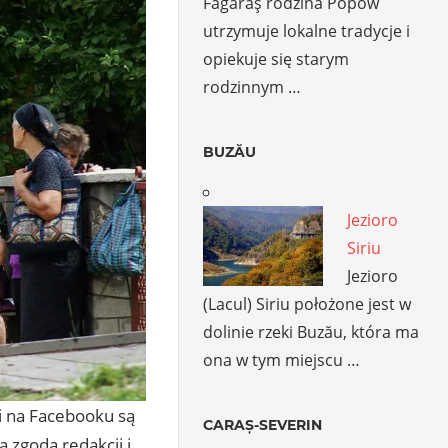
Făgăraş rodzina Popów
utrzymuje lokalne tradycje i
opiekuje się starym
rodzinnym …
BUZĂU
Jezioro
Siriu
Jezioro
(Lacul) Siriu położone jest w
dolinie rzeki Buzău, która ma
ona w tym miejscu …
 i na Facebooku są
CARAȘ-SEVERIN
 zgodą redakcji i