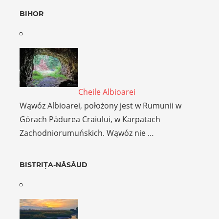
BIHOR
Cheile Albioarei
Wąwóz Albioarei, położony jest w Rumunii w
Górach Pădurea Craiului, w Karpatach
Zachodniorumuńskich. Wąwóz nie …
BISTRIȚA-NĂSĂUD