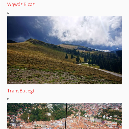
Wąwóz Bicaz
TransBucegi