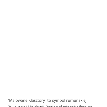
“Malowane Klasztory” to symbol rumuńskiej
Bukowiny i Mołdawii. Region słynie też z ikon na