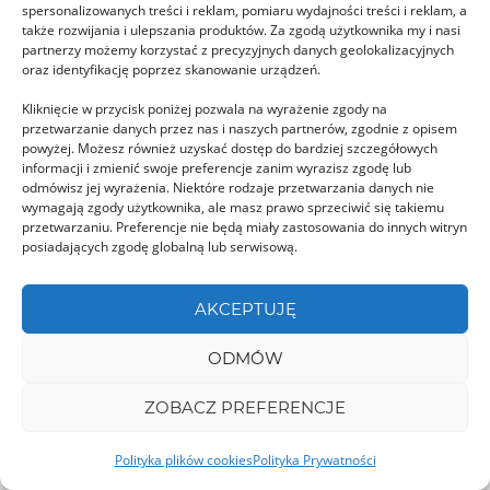
spersonalizowanych treści i reklam, pomiaru wydajności treści i reklam, a
także rozwijania i ulepszania produktów. Za zgodą użytkownika my i nasi
partnerzy możemy korzystać z precyzyjnych danych geolokalizacyjnych
Vulcanii Noroioși Pâclele Mari
oraz identyfikację poprzez skanowanie urządzeń.
Jakiś czas temu na naszej mapie pojawiły się
Kliknięcie w przycisk poniżej pozwala na wyrażenie zgody na
Wulkany Błotne Pâclele Mici –
przetwarzanie danych przez nas i naszych partnerów, zgodnie z opisem
powyżej. Możesz również uzyskać dostęp do bardziej szczegółowych
https://rumunia.travel.pl/vulcanii-noroiosi-
informacji i zmienić swoje preferencje zanim wyrazisz zgodę lub
paclele-mici/, przyszedł …
odmówisz jej wyrażenia. Niektóre rodzaje przetwarzania danych nie
wymagają zgody użytkownika, ale masz prawo sprzeciwić się takiemu
przetwarzaniu. Preferencje nie będą miały zastosowania do innych witryn
posiadających zgodę globalną lub serwisową.
CARAȘ-SEVERIN
AKCEPTUJĘ
ODMÓW
ZOBACZ PREFERENCJE
Cheile Carașului
Polityka plików cookies
Polityka Prywatności
W Rumunii, na pograniczu gór Aninei i Semenic