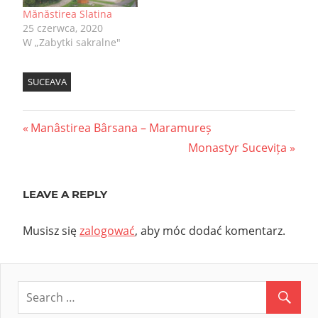
Mănăstirea Slatina
25 czerwca, 2020
W „Zabytki sakralne"
SUCEAVA
Nawigacja
Previous
Manâstirea Bârsana – Maramureș
Post:
Next
Monastyr Sucevița
wpisu
Post:
LEAVE A REPLY
Musisz się
zalogować
, aby móc dodać komentarz.