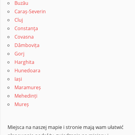
Buzău
Caraș-Severin
Cluj
Constanţa
Covasna
Dâmbovița
Gorj
Harghita
Hunedoara
Iași
Maramureș
Mehedinți
Mureș
Miejsca na naszej mapie i stronie mają wam ułatwić