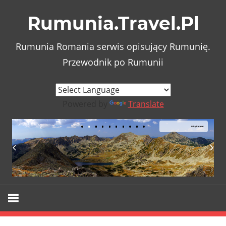
Skip
Rumunia.Travel.Pl
to
content
Rumunia Romania serwis opisujący Rumunię.
Przewodnik po Rumunii
Powered by
Translate
Góry Retezat