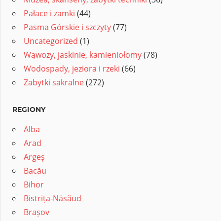
Pałace i zamki
(44)
Pasma Górskie i szczyty
(77)
Uncategorized
(1)
Wąwozy, jaskinie, kamieniołomy
(78)
Wodospady, jeziora i rzeki
(66)
Zabytki sakralne
(272)
REGIONY
Alba
Arad
Argeș
Bacău
Bihor
Bistrița-Năsăud
Brașov