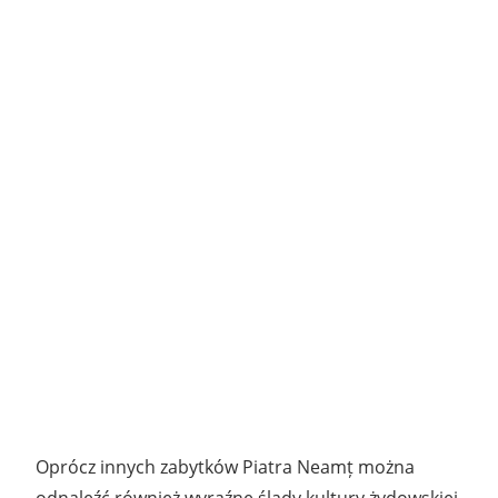
Oprócz innych zabytków Piatra Neamț można
odnaleźć również wyraźne ślady kultury żydowskiej.