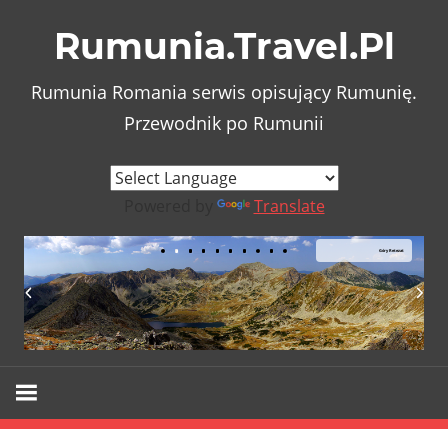
Skip
Rumunia.Travel.Pl
to
content
Rumunia Romania serwis opisujący Rumunię.
Przewodnik po Rumunii
Powered by
Translate
Góry Retezat