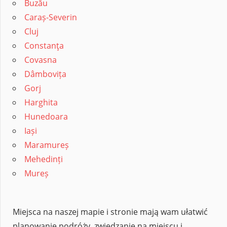
Buzău
Caraș-Severin
Cluj
Constanţa
Covasna
Dâmbovița
Gorj
Harghita
Hunedoara
Iași
Maramureș
Mehedinți
Mureș
Miejsca na naszej mapie i stronie mają wam ułatwić
planowanie podróży, zwiedzanie na miejscu i