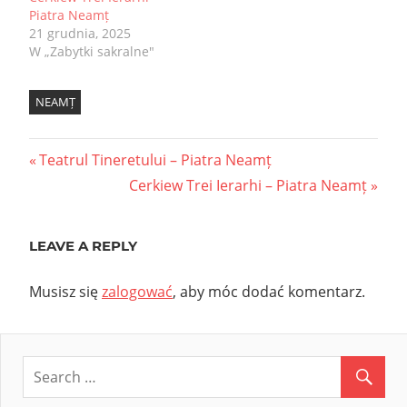
Piatra Neamț
21 grudnia, 2025
W „Zabytki sakralne"
NEAMȚ
Nawigacja
Previous
Teatrul Tineretului – Piatra Neamț
Post:
Next
Cerkiew Trei Ierarhi – Piatra Neamț
wpisu
Post:
LEAVE A REPLY
Musisz się
zalogować
, aby móc dodać komentarz.