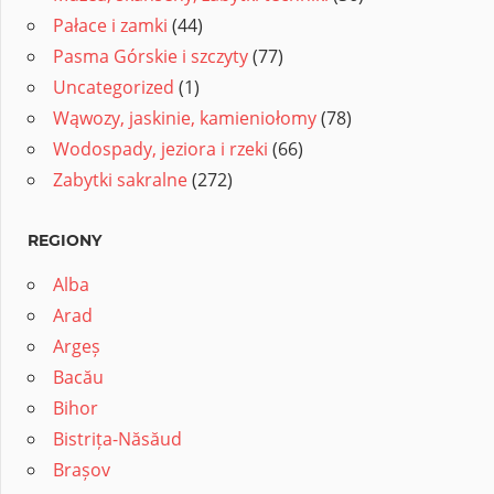
Pałace i zamki
(44)
Pasma Górskie i szczyty
(77)
Uncategorized
(1)
Wąwozy, jaskinie, kamieniołomy
(78)
Wodospady, jeziora i rzeki
(66)
Zabytki sakralne
(272)
REGIONY
Alba
Arad
Argeș
Bacău
Bihor
Bistrița-Năsăud
Brașov