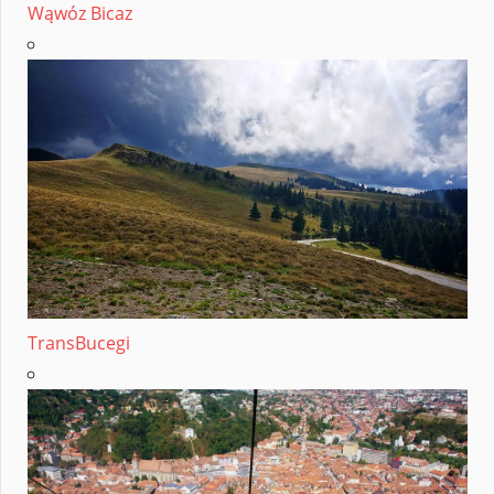
Wąwóz Bicaz
TransBucegi