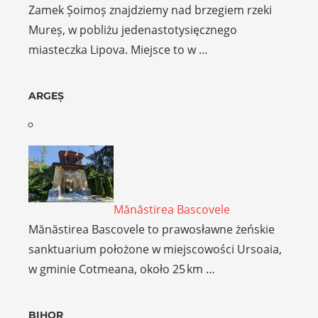
Zamek Șoimoș znajdziemy nad brzegiem rzeki
Mureș, w pobliżu jedenastotysięcznego
miasteczka Lipova. Miejsce to w …
ARGEȘ
Mănăstirea Bascovele
Mănăstirea Bascovele to prawosławne żeńskie
sanktuarium położone w miejscowości Ursoaia,
w gminie Cotmeana, około 25 km …
BIHOR