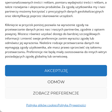
spersonalizowanych treści i reklam, pomiaru wydajności treści i reklam, a
HUNEDOARA
także rozwijania i ulepszania produktów. Za zgodą użytkownika my i nasi
partnerzy możemy korzystać z precyzyjnych danych geolokalizacyjnych
oraz identyfikację poprzez skanowanie urządzeń.
Kliknięcie w przycisk poniżej pozwala na wyrażenie zgody na
przetwarzanie danych przez nas i naszych partnerów, zgodnie z opisem
powyżej. Możesz również uzyskać dostęp do bardziej szczegółowych
informacji i zmienić swoje preferencje zanim wyrazisz zgodę lub
odmówisz jej wyrażenia. Niektóre rodzaje przetwarzania danych nie
Cheile Scocului
wymagają zgody użytkownika, ale masz prawo sprzeciwić się takiemu
przetwarzaniu. Preferencje nie będą miały zastosowania do innych witryn
Wąwóz Scocului położony jest u podnóża Gór
posiadających zgodę globalną lub serwisową.
Vâlcan. Dojedziemy do niego piękną szosą 66A,
która …
AKCEPTUJĘ
ODMÓW
MARAMUREȘ
ZOBACZ PREFERENCJE
Polityka plików cookies
Polityka Prywatności