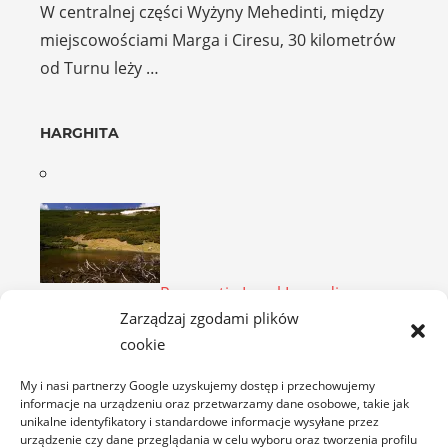
W centralnej części Wyżyny Mehedinti, między
miejscowościami Marga i Ciresu, 30 kilometrów
od Turnu leży …
HARGHITA
Rezervaţia Lacul Iezer din
Zarządzaj zgodami plików
Călimani
cookie
Rezerwat Iezer Lake w Górach Kelimeńskich jest
chronionym obszarem wchodzącym w skład
My i nasi partnerzy Google uzyskujemy dostęp i przechowujemy
Parku Narodowego Călimani. …
informacje na urządzeniu oraz przetwarzamy dane osobowe, takie jak
unikalne identyfikatory i standardowe informacje wysyłane przez
urządzenie czy dane przeglądania w celu wyboru oraz tworzenia profilu