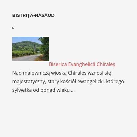
BISTRIȚA-NĂSĂUD
Biserica Evanghelică Chiraleș
Nad malowniczą wioską Chiraleș wznosi się
majestatyczny, stary kościół ewangelicki, którego
sylwetka od ponad wieku …