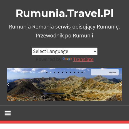
Skip
Rumunia.Travel.Pl
to
content
Rumunia Romania serwis opisujący Rumunię.
Przewodnik po Rumunii
Powered by
Translate
Góry Retezat