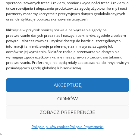
Biserica Unitariana w Mujna
spersonalizowanych treści i reklam, pomiaru wydajności treści i reklam, a
także rozwijania i ulepszania produktów. Za zgodą użytkownika my i nasi
Biserica Unitariană w Mujna należy do wspólnoty
partnerzy możemy korzystać z precyzyjnych danych geolokalizacyjnych
unitarian siedmiogrodzkich, wywodzącej się z
oraz identyfikację poprzez skanowanie urządzeń.
nurtu chrześcijaństwa odrzucającego …
Kliknięcie w przycisk poniżej pozwala na wyrażenie zgody na
przetwarzanie danych przez nas i naszych partnerów, zgodnie z opisem
powyżej. Możesz również uzyskać dostęp do bardziej szczegółowych
informacji i zmienić swoje preferencje zanim wyrazisz zgodę lub
HUNEDOARA
odmówisz jej wyrażenia. Niektóre rodzaje przetwarzania danych nie
wymagają zgody użytkownika, ale masz prawo sprzeciwić się takiemu
przetwarzaniu. Preferencje nie będą miały zastosowania do innych witryn
posiadających zgodę globalną lub serwisową.
AKCEPTUJĘ
Munţii Ţarcu
ODMÓW
Góry Ţarcu jest to masyw Karpatach
ZOBACZ PREFERENCJE
Południowych i leży w północno – zachodnim
rejonie grupy …
Polityka plików cookies
Polityka Prywatności