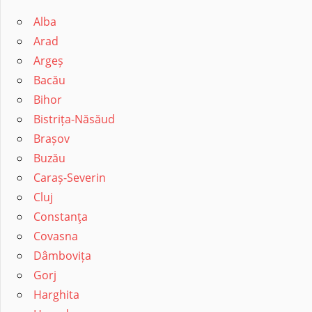
Alba
Arad
Argeș
Bacău
Bihor
Bistrița-Năsăud
Brașov
Buzău
Caraș-Severin
Cluj
Constanţa
Covasna
Dâmbovița
Gorj
Harghita