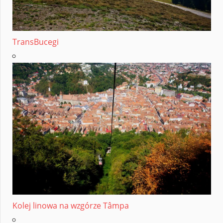
TransBucegi
Kolej linowa na wzgórze Tâmpa