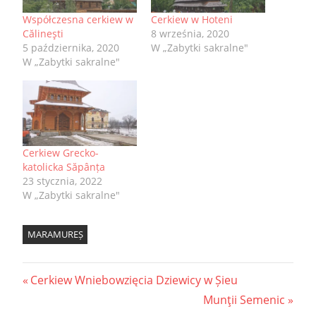
Współczesna cerkiew w
Cerkiew w Hoteni
Călineşti
8 września, 2020
5 października, 2020
W „Zabytki sakralne"
W „Zabytki sakralne"
Cerkiew Grecko-
katolicka Săpânța
23 stycznia, 2022
W „Zabytki sakralne"
MARAMUREȘ
Nawigacja
Previous
Cerkiew Wniebowzięcia Dziewicy w Șieu
Post:
Next
Munţii Semenic
wpisu