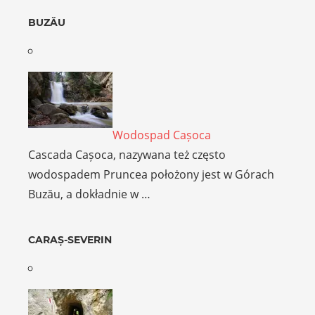
BUZĂU
Wodospad Cașoca
Cascada Cașoca, nazywana też często
wodospadem Pruncea położony jest w Górach
Buzău, a dokładnie w …
CARAȘ-SEVERIN