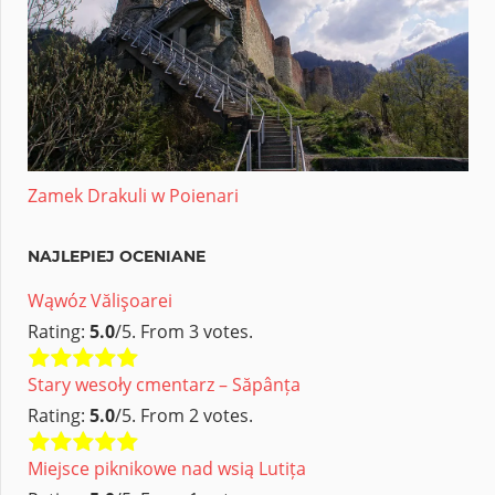
Zamek Drakuli w Poienari
NAJLEPIEJ OCENIANE
Wąwóz Vălişoarei
Rating:
5.0
/5. From 3 votes.
Stary wesoły cmentarz – Săpânța
Rating:
5.0
/5. From 2 votes.
Miejsce piknikowe nad wsią Lutița