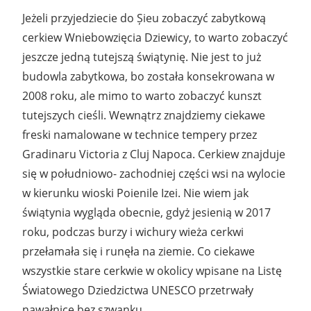
Jeżeli przyjedziecie do Șieu zobaczyć zabytkową
cerkiew Wniebowzięcia Dziewicy, to warto zobaczyć
jeszcze jedną tutejszą świątynię. Nie jest to już
budowla zabytkowa, bo została konsekrowana w
2008 roku, ale mimo to warto zobaczyć kunszt
tutejszych cieśli. Wewnątrz znajdziemy ciekawe
freski namalowane w technice tempery przez
Gradinaru Victoria z Cluj Napoca. Cerkiew znajduje
się w południowo- zachodniej części wsi na wylocie
w kierunku wioski Poienile Izei. Nie wiem jak
świątynia wygląda obecnie, gdyż jesienią w 2017
roku, podczas burzy i wichury wieża cerkwi
przełamała się i runęła na ziemie. Co ciekawe
wszystkie stare cerkwie w okolicy wpisane na Listę
Światowego Dziedzictwa UNESCO przetrwały
nawałnice bez szwanku.