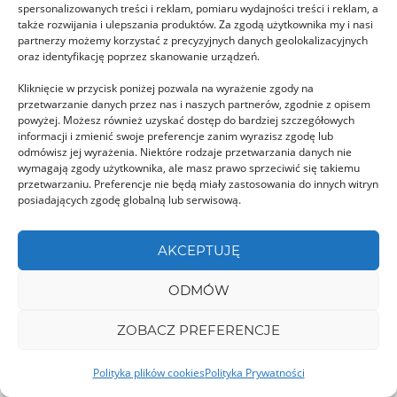
spersonalizowanych treści i reklam, pomiaru wydajności treści i reklam, a
także rozwijania i ulepszania produktów. Za zgodą użytkownika my i nasi
partnerzy możemy korzystać z precyzyjnych danych geolokalizacyjnych
oraz identyfikację poprzez skanowanie urządzeń.
Kliknięcie w przycisk poniżej pozwala na wyrażenie zgody na
przetwarzanie danych przez nas i naszych partnerów, zgodnie z opisem
Biserica de lemn Adormirea
powyżej. Możesz również uzyskać dostęp do bardziej szczegółowych
informacji i zmienić swoje preferencje zanim wyrazisz zgodę lub
Maicii Domnului din Dumbrava de Jos
odmówisz jej wyrażenia. Niektóre rodzaje przetwarzania danych nie
wymagają zgody użytkownika, ale masz prawo sprzeciwić się takiemu
Drewniany kościół pw. Wniebowzięcia
przetwarzaniu. Preferencje nie będą miały zastosowania do innych witryn
Najświętszej Marii Panny w Dumbrava de Jos
posiadających zgodę globalną lub serwisową.
został wzniesiony w XIX …
AKCEPTUJĘ
MARAMUREȘ
ODMÓW
ZOBACZ PREFERENCJE
Polityka plików cookies
Polityka Prywatności