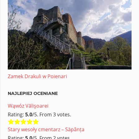
Zamek Drakuli w Poienari
NAJLEPIEJ OCENIANE
Wąwóz Vălişoarei
Rating:
5.0
/5. From 3 votes.
Stary wesoły cmentarz – Săpânța
Rating:
5.0
/5. From 2 votes.