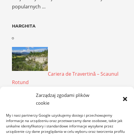
popularnych …
HARGHITA
Cariera de Travertinǎ – Scaunul
Rotund
Cariera de Travertinǎ, położona we wschodniej
Zarządzaj zgodami plików
części rezerwatu „Scaunul Rotund”. To rozległe,
cookie
blisko 40-hektarowe wyrobisko …
My i nasi partnerzy Google uzyskujemy dostęp i przechowujemy
informacje na urządzeniu oraz przetwarzamy dane osobowe, takie jak
unikalne identyfikatory i standardowe informacje wysyłane przez
HUNEDOARA
urządzenie czy dane przeglądania w celu wyboru oraz tworzenia profilu