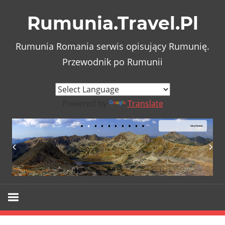
Skip
Rumunia.Travel.Pl
to
content
Rumunia Romania serwis opisujący Rumunię.
Przewodnik po Rumunii
Powered by
Translate
Góry Retezat