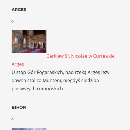
ARGEȘ
Cerkiew Sf. Nicolae w Curtea de
Argeş
U stóp Gór Fogaraskich, nad rzeką Argeş leży
dawna stolica Munteni, niegdyś siedziba
pierwszych rumuńskich …
BIHOR