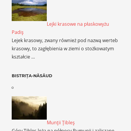
Lejki krasowe na płaskowyżu
Padiş
Lejek krasowy, zwany również pod nazwą werteb
krasowy, to zagłębienia w ziemi o stożkowatym
kształcie …
BISTRIȚA-NĂSĂUD
Munţii Ţibleş
Góry Ţibleş leżą na północy Rumunii i zaliczane