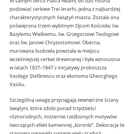
W samym sercu Piatra Neamț do dziś można
podziwiać cerkiew Trei Ierarhi, jedną z najbardziej
charakterystycznych świątyń miasta. Została ona
poświęcona trzem wybitnym Ojcom Kościoła: św.
Bazylemu Wielkiemu, św. Grzegorzowi Teologowi
oraz św. Janowi Chryzostomowi. Obecna,
murowana budowla powstała w miejscu
wcześniejszej cerkwi drewnianej i była wznoszona
w latach 1837–1847 z inicjatywy proboszcza
Vasilego Ștefănescu oraz ekonoma Gheorghego
Vasiliu.
Szczególną uwagę przyciągają zewnętrzne ściany
świątyni, które zdobi ponad trzydzieści
różnorodnych, misternie rzeźbionych motywów
tworzących efekt kamiennej „koronki”. Dekoracje te
stanowią niezwykłą syntezę wielu tradycji