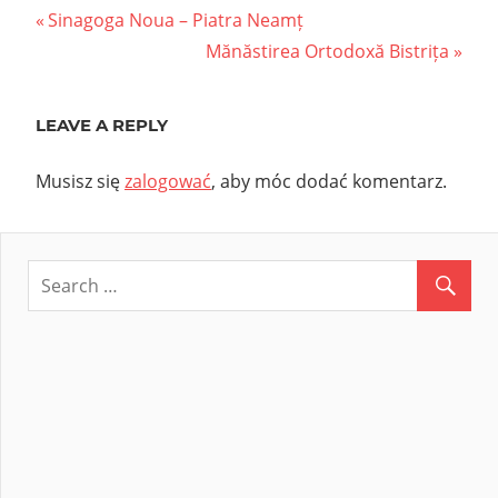
Nawigacja
Previous
Sinagoga Noua – Piatra Neamț
Post:
Next
Mănăstirea Ortodoxă Bistrița
wpisu
Post:
LEAVE A REPLY
Musisz się
zalogować
, aby móc dodać komentarz.