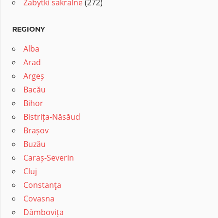
Zabytki sakralne
(272)
REGIONY
Alba
Arad
Argeș
Bacău
Bihor
Bistrița-Năsăud
Brașov
Buzău
Caraș-Severin
Cluj
Constanţa
Covasna
Dâmbovița