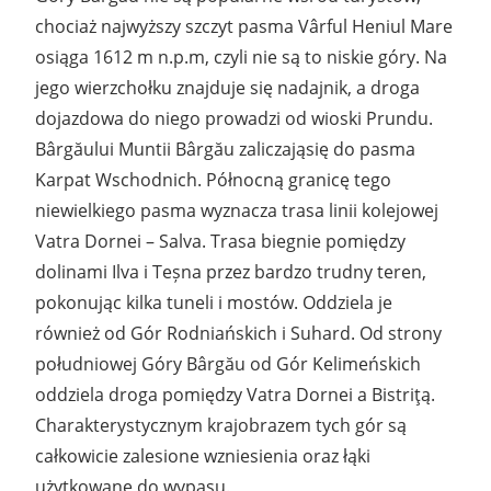
chociaż najwyższy szczyt pasma Vârful Heniul Mare
osiąga 1612 m n.p.m, czyli nie są to niskie góry. Na
jego wierzchołku znajduje się nadajnik, a droga
dojazdowa do niego prowadzi od wioski Prundu.
Bârgăului Muntii Bârgău zaliczająsię do pasma
Karpat Wschodnich. Północną granicę tego
niewielkiego pasma wyznacza trasa linii kolejowej
Vatra Dornei – Salva. Trasa biegnie pomiędzy
dolinami Ilva i Teșna przez bardzo trudny teren,
pokonując kilka tuneli i mostów. Oddziela je
również od Gór Rodniańskich i Suhard. Od strony
południowej Góry Bârgău od Gór Kelimeńskich
oddziela droga pomiędzy Vatra Dornei a Bistriţą.
Charakterystycznym krajobrazem tych gór są
całkowicie zalesione wzniesienia oraz łąki
użytkowane do wypasu.