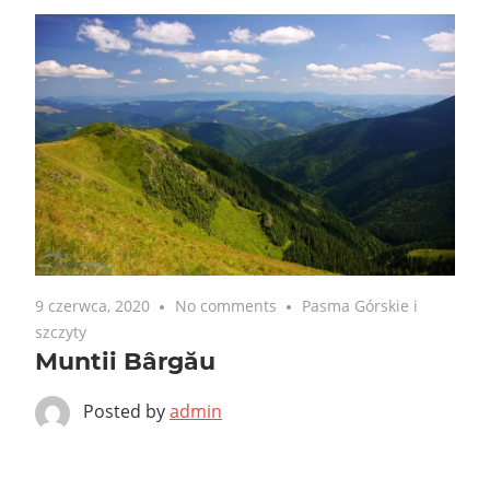
9 czerwca, 2020
No comments
Pasma Górskie i
szczyty
Muntii Bârgău
Posted by
admin