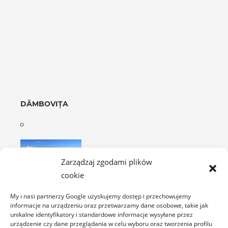
DÂMBOVIȚA
Zarządzaj zgodami plików
cookie
Munţii Leaota
My i nasi partnerzy Google uzyskujemy dostęp i przechowujemy
Góry Leaota to pasmo położone w centralnej
informacje na urządzeniu oraz przetwarzamy dane osobowe, takie jak
części Rumunii i zaliczane do Karpat
unikalne identyfikatory i standardowe informacje wysyłane przez
urządzenie czy dane przeglądania w celu wyboru oraz tworzenia profilu