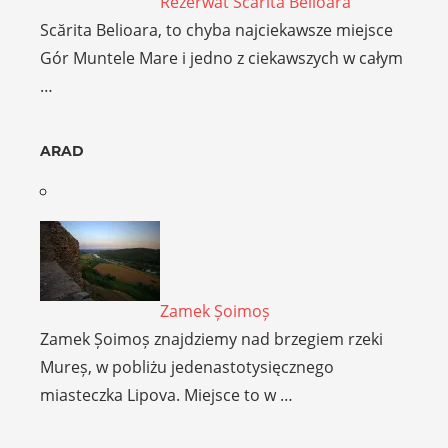
Rezerwat Scărita Belioara
Scărita Belioara, to chyba najciekawsze miejsce
Gór Muntele Mare i jedno z ciekawszych w całym
…
ARAD
Zamek Șoimoș
Zamek Șoimoș znajdziemy nad brzegiem rzeki
Mureș, w pobliżu jedenastotysięcznego
miasteczka Lipova. Miejsce to w …