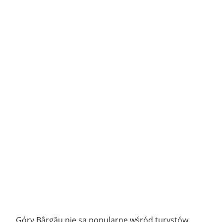
Góry Bârgău nie są popularne wśród turystów,