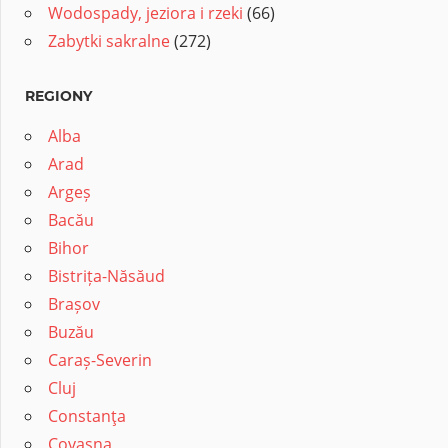
Wodospady, jeziora i rzeki
(66)
Zabytki sakralne
(272)
REGIONY
Alba
Arad
Argeș
Bacău
Bihor
Bistrița-Năsăud
Brașov
Buzău
Caraș-Severin
Cluj
Constanţa
Covasna