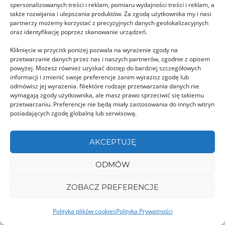
Południowych. Najwyższym …
spersonalizowanych treści i reklam, pomiaru wydajności treści i reklam, a
także rozwijania i ulepszania produktów. Za zgodą użytkownika my i nasi
partnerzy możemy korzystać z precyzyjnych danych geolokalizacyjnych
oraz identyfikację poprzez skanowanie urządzeń.
GORJ
Kliknięcie w przycisk poniżej pozwala na wyrażenie zgody na
przetwarzanie danych przez nas i naszych partnerów, zgodnie z opisem
powyżej. Możesz również uzyskać dostęp do bardziej szczegółowych
informacji i zmienić swoje preferencje zanim wyrazisz zgodę lub
odmówisz jej wyrażenia. Niektóre rodzaje przetwarzania danych nie
wymagają zgody użytkownika, ale masz prawo sprzeciwić się takiemu
przetwarzaniu. Preferencje nie będą miały zastosowania do innych witryn
Budeşti – Cerkiew Josani
posiadających zgodę globalną lub serwisową.
Budeşti słynie ze znanych w Maramuresz
słomianych małych kapelusików, które w
AKCEPTUJĘ
niedziele noszą mężczyźni i …
ODMÓW
ZOBACZ PREFERENCJE
HARGHITA
Polityka plików cookies
Polityka Prywatności