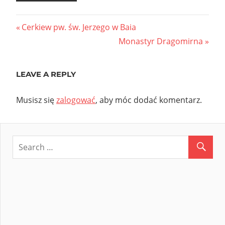
Nawigacja
Previous
Cerkiew pw. św. Jerzego w Baia
Post:
Next
Monastyr Dragomirna
wpisu
Post:
LEAVE A REPLY
Musisz się
zalogować
, aby móc dodać komentarz.