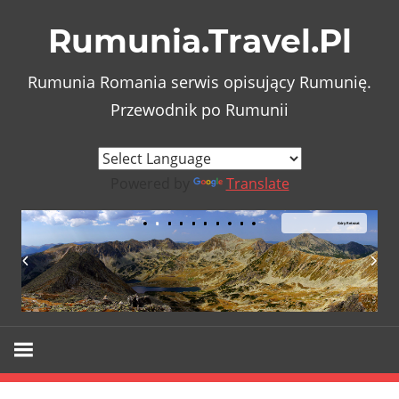
Skip
Rumunia.Travel.Pl
to
content
Rumunia Romania serwis opisujący Rumunię.
Przewodnik po Rumunii
Powered by
Translate
Góry Retezat