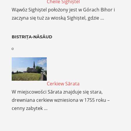
Cheile Sighiștel
Wąwóz Sighiștel położony jest w Górach Bihor i
zaczyna się tuż za wioską Sighiștel, gdzie …
BISTRIȚA-NĂSĂUD
Cerkiew Sărata
W miejscowości Sărata znajduje się stara,
drewniana cerkiew wzniesiona w 1755 roku –
cenny zabytek …