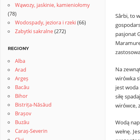
Wąwozy, jaskinie, kamieniołomy
(78)
Sârbi, to
Wodospady, jeziora i rzeki
(66)
gospodars
Zabytki sakralne
(272)
pasjonat 
Maramures
REGIONY
zastosowa
Alba
Na zewnąt
Arad
wirówka s
Argeș
Bacău
jest woda 
Bihor
siłę spad
Bistrița-Năsăud
wirówce, 
Brașov
Buzău
Wodą napę
Caraș-Severin
wełnę. Jes
Cluj