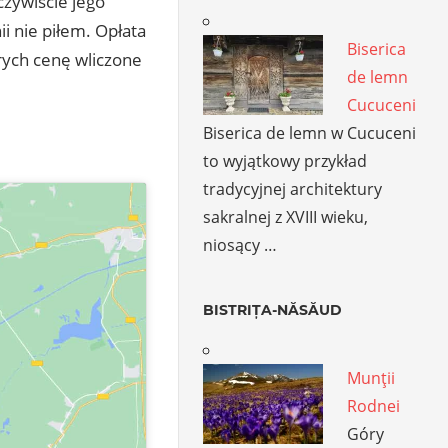
czywiście jego
ii nie piłem. Opłata
Biserica
rych cenę wliczone
de lemn
Cucuceni
Biserica de lemn w Cucuceni
to wyjątkowy przykład
tradycyjnej architektury
sakralnej z XVIII wieku,
niosący …
BISTRIȚA-NĂSĂUD
Munţii
Rodnei
Góry