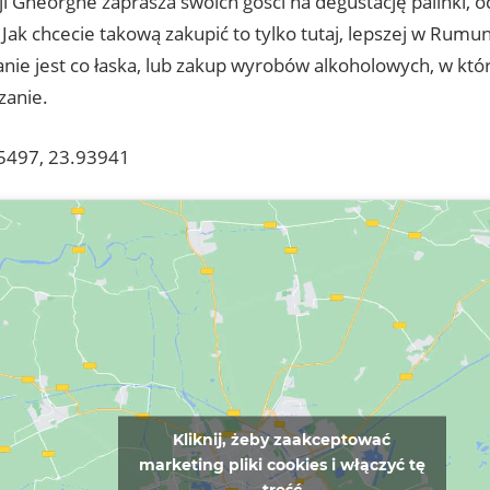
i Gheorghe zaprasza swoich gości na degustację palinki, o
 Jak chcecie takową zakupić to tylko tutaj, lepszej w Rumun
anie jest co łaska, lub zakup wyrobów alkoholowych, w któ
zanie.
5497, 23.93941
Kliknij, żeby zaakceptować
marketing pliki cookies i włączyć tę
treść