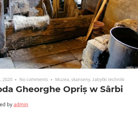
, 2020
No comments
Muzea, skanseny, zabytki techniki
oda Gheorghe Opriș w Sârbi
ted by
admin