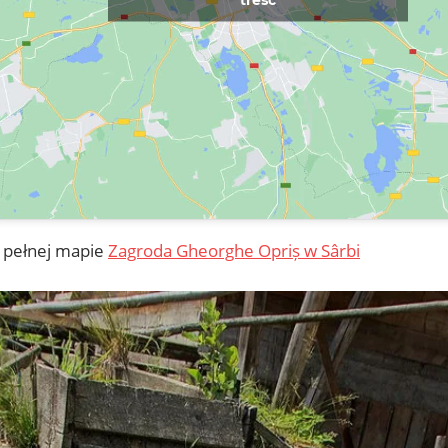
 pełnej mapie
Zagroda Gheorghe Opriș w Sârbi