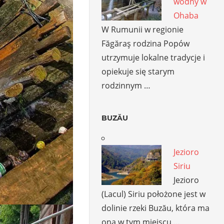
wodny w
Ohaba
W Rumunii w regionie
Făgăraş rodzina Popów
utrzymuje lokalne tradycje i
opiekuje się starym
rodzinnym …
BUZĂU
Jezioro
Siriu
Jezioro
(Lacul) Siriu położone jest w
dolinie rzeki Buzău, która ma
ona w tym miejscu …