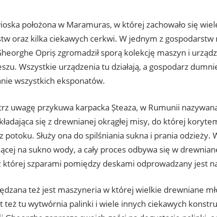
 wioska położona w Maramuras, w której zachowało się wiel
tw oraz kilka ciekawych cerkwi. W jednym z gospodarstw
Gheorghe Opriș zgromadził sporą kolekcję maszyn i urząd
zu. Wszystkie urządzenia tu działają, a gospodarz dumni
nie wszystkich eksponatów.
rz uwagę przykuwa karpacka Șteaza, w Rumunii nazywana V
kładająca się z drewnianej okrągłej misy, do której kory
z potoku. Służy ona do spilśniania sukna i prania odzieży.
ającej na sukno wody, a cały proces odbywa się w drewnian
z której szparami pomiędzy deskami odprowadzany jest 
dzana też jest maszyneria w której wielkie drewniane mło
t też tu wytwórnia palinki i wiele innych ciekawych konstr