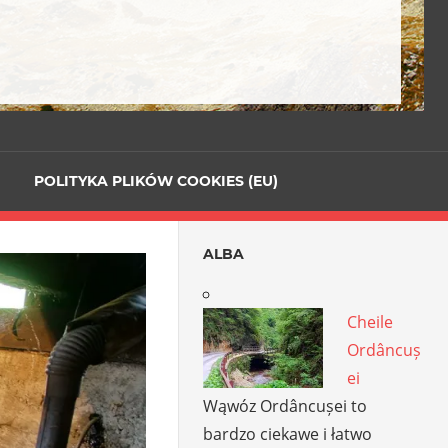
POLITYKA PLIKÓW COOKIES (EU)
ALBA
Cheile
Ordâncuș
ei
Wąwóz Ordâncușei to
bardzo ciekawe i łatwo