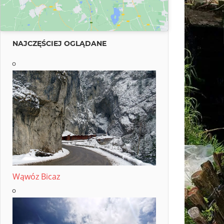
NAJCZĘŚCIEJ OGLĄDANE
Wąwóz Bicaz