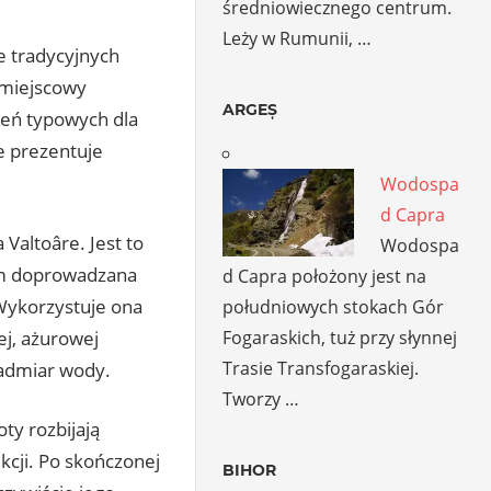
średniowiecznego centrum.
Leży w Rumunii, …
e tradycyjnych
 miejscowy
ARGEȘ
zeń typowych dla
e prezentuje
Wodospa
d Capra
altoâre. Jest to
Wodospa
tem doprowadzana
d Capra położony jest na
 Wykorzystuje ona
południowych stokach Gór
Fogaraskich, tuż przy słynnej
ej, ażurowej
Trasie Transfogaraskiej.
nadmiar wody.
Tworzy …
ty rozbijają
ukcji. Po skończonej
BIHOR