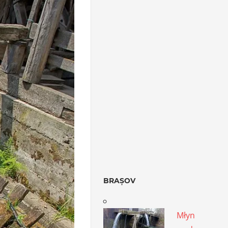
BRAȘOV
Młyn