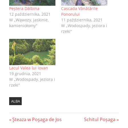
Peștera Dâlbina
Cascada Vânătările
12 października, 2021
Ponorului
W „Wąwozy, jaskinie,
11 października, 2021
kamieniołomy"
W „Wodospady, jeziora i
rzeki"
Lacul Valea lui Iovan
19 grudnia, 2021
W „Wodospady, jeziora i
rzeki"
ALBA
Nawigacja
Previous
Next
Şteaza w Poşaga de Jos
Schitul Poșaga
Post:
Post: