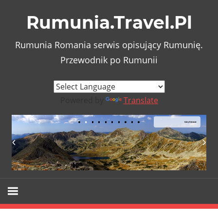
Skip
Rumunia.Travel.Pl
to
content
Rumunia Romania serwis opisujący Rumunię.
Przewodnik po Rumunii
Powered by
Translate
Góry Retezat