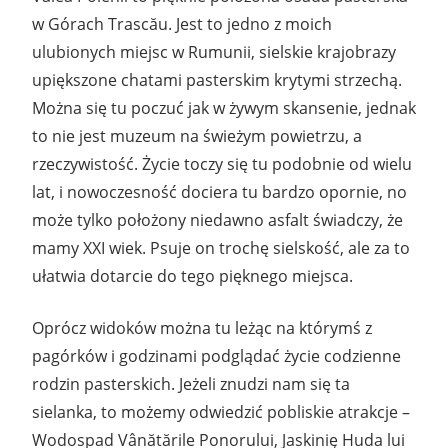
w Górach Trascău. Jest to jedno z moich
ulubionych miejsc w Rumunii, sielskie krajobrazy
upiększone chatami pasterskim krytymi strzechą.
Można się tu poczuć jak w żywym skansenie, jednak
to nie jest muzeum na świeżym powietrzu, a
rzeczywistość. Życie toczy się tu podobnie od wielu
lat, i nowoczesność dociera tu bardzo opornie, no
może tylko położony niedawno asfalt świadczy, że
mamy XXI wiek. Psuje on trochę sielskość, ale za to
ułatwia dotarcie do tego pięknego miejsca.
Oprócz widoków można tu leżąc na którymś z
pagórków i godzinami podglądać życie codzienne
rodzin pasterskich. Jeżeli znudzi nam się ta
sielanka, to możemy odwiedzić pobliskie atrakcje –
Wodospad Vânătările Ponorului, Jaskinię Huda lui