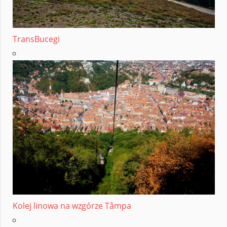
TransBucegi
Kolej linowa na wzgórze Tâmpa