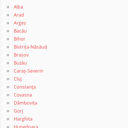
Alba
Arad
Argeș
Bacău
Bihor
Bistrița-Năsăud
Brașov
Buzău
Caraș-Severin
Cluj
Constanţa
Covasna
Dâmbovița
Gorj
Harghita
Hunedoara