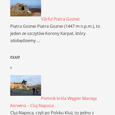
Vârful Piatra Goznei
Piatra Goznei Piatra Goznei (1447 m n.p.m.), to
jeden ze szczytów Korony Karpat, który
zdobędziemy …
CLUJ
Pomnik króla Węgier Macieja
Korwina – Cluj-Napoca
Cluj-Napoca, czyli po Polsku Kluż, to jedno z