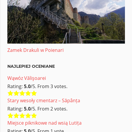
Zamek Drakuli w Poienari
NAJLEPIEJ OCENIANE
Wąwóz Vălişoarei
Rating:
5.0
/5. From 3 votes.
Stary wesoły cmentarz – Săpânța
Rating:
5.0
/5. From 2 votes.
Miejsce piknikowe nad wsią Lutița
Rating:
5.0
/5. From 1 vote.