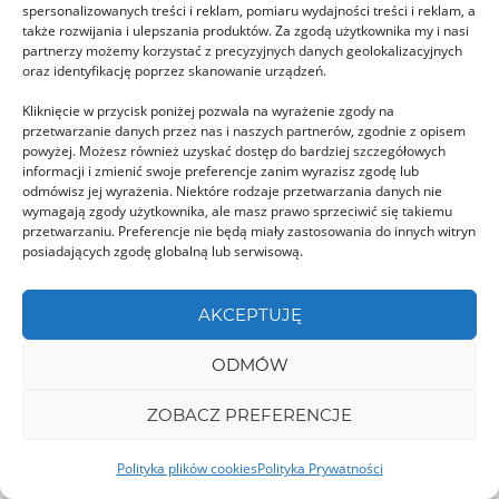
spersonalizowanych treści i reklam, pomiaru wydajności treści i reklam, a
także rozwijania i ulepszania produktów. Za zgodą użytkownika my i nasi
partnerzy możemy korzystać z precyzyjnych danych geolokalizacyjnych
oraz identyfikację poprzez skanowanie urządzeń.
Kliknięcie w przycisk poniżej pozwala na wyrażenie zgody na
przetwarzanie danych przez nas i naszych partnerów, zgodnie z opisem
powyżej. Możesz również uzyskać dostęp do bardziej szczegółowych
informacji i zmienić swoje preferencje zanim wyrazisz zgodę lub
odmówisz jej wyrażenia. Niektóre rodzaje przetwarzania danych nie
DÂMBOVIȚA
wymagają zgody użytkownika, ale masz prawo sprzeciwić się takiemu
przetwarzaniu. Preferencje nie będą miały zastosowania do innych witryn
posiadających zgodę globalną lub serwisową.
AKCEPTUJĘ
ODMÓW
Munţii Leaota
Góry Leaota to pasmo położone w centralnej
ZOBACZ PREFERENCJE
części Rumunii i zaliczane do Karpat
Południowych. Najwyższym …
Polityka plików cookies
Polityka Prywatności