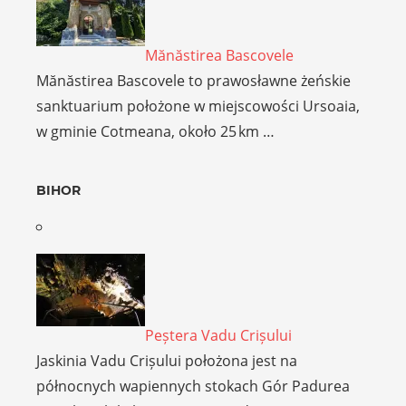
Mănăstirea Bascovele
Mănăstirea Bascovele to prawosławne żeńskie
sanktuarium położone w miejscowości Ursoaia,
w gminie Cotmeana, około 25 km …
BIHOR
Peștera Vadu Crișului
Jaskinia Vadu Crișului położona jest na
północnych wapiennych stokach Gór Padurea