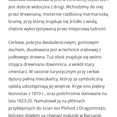
jest dobrze widoczna z drogi. Wchodzimy do niej
przez drewnianą, misternie rzeźbioną marmaroską
bramę, przy której znajduje się źródło z wodą,
chętnie wykorzystywaną przez miejscową ludność.
Cerkiew, pokryta dwukalenicowym, gontowym
dachem, zbudowana jest w technice zrębowej z
jodłowego drewna. Tuż obok znajduje się wolno
stojąca drewniana dzwonnica, a wokół stary
cmentarz. W sezonie turystycznym przy cerkwi
dyżury pełnią mieszkańcy, którzy za symboliczną
opłatą udostępniają jej wnętrze. Kryje ono piękny
ikonostas z 1810 r., oraz polichromie datowane na
lata 1823-25. Namalował ją na płótnach
przyklejonych do ścian Ion Plohod z Dragomireşti,
którego dziełem są również malunki w Barsanie.