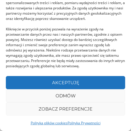
spersonalizowanych treści i reklam, pomiaru wydajności treści i reklam, a
także rozwijania i ulepszania produktów. Za zgodą użytkownika my i nasi
partnerzy możemy korzystać z precyzyjnych danych geolokalizacyjnych
oraz identyfikację poprzez skanowanie urządzeń.
Kliknięcie w przycisk poniżej pozwala na wyrażenie zgody na
przetwarzanie danych przez nas i naszych partnerów, zgodnie z opisem
powyżej. Możesz również uzyskać dostęp do bardziej szczegółowych
Biserica Evanghelică w Lovnic
informacji i zmienić swoje preferencje zanim wyrazisz zgodę lub
odmówisz jej wyrażenia. Niektóre rodzaje przetwarzania danych nie
Biserica Evanghelică din Lovnic to zabytkowy
wymagają zgody użytkownika, ale masz prawo sprzeciwić się takiemu
kościół ewangelicki usytuowany w miejscowości
przetwarzaniu. Preferencje nie będą miały zastosowania do innych witryn
posiadających zgodę globalną lub serwisową.
Lovnic, na terenie okręgu …
AKCEPTUJĘ
BUZĂU
ODMÓW
ZOBACZ PREFERENCJE
Polityka plików cookies
Polityka Prywatności