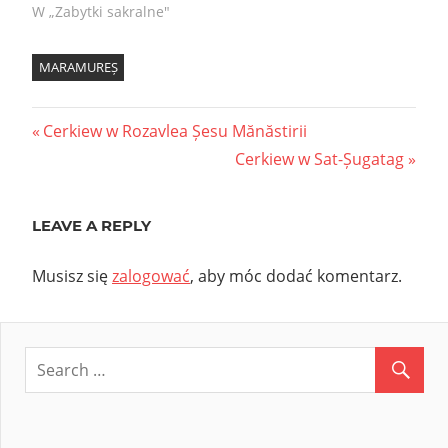
W „Zabytki sakralne"
MARAMUREȘ
Nawigacja
Previous
Cerkiew w Rozavlea Șesu Mănăstirii
Post:
Next
Cerkiew w Sat-Șugatag
wpisu
Post:
LEAVE A REPLY
Musisz się
zalogować
, aby móc dodać komentarz.