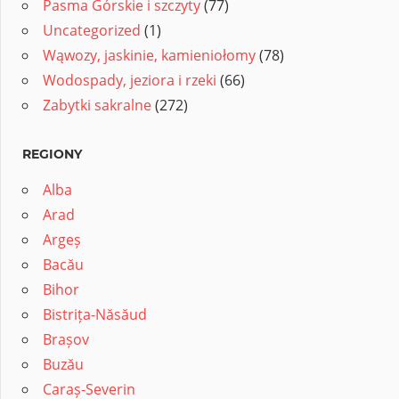
Pasma Górskie i szczyty
(77)
Uncategorized
(1)
Wąwozy, jaskinie, kamieniołomy
(78)
Wodospady, jeziora i rzeki
(66)
Zabytki sakralne
(272)
REGIONY
Alba
Arad
Argeș
Bacău
Bihor
Bistrița-Năsăud
Brașov
Buzău
Caraș-Severin