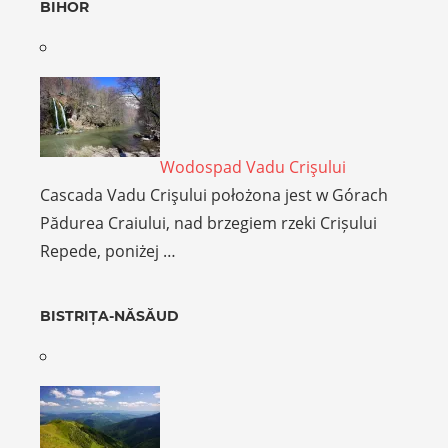
BIHOR
Wodospad Vadu Crişului
Cascada Vadu Crişului położona jest w Górach
Pădurea Craiului, nad brzegiem rzeki Crișului
Repede, poniżej …
BISTRIȚA-NĂSĂUD