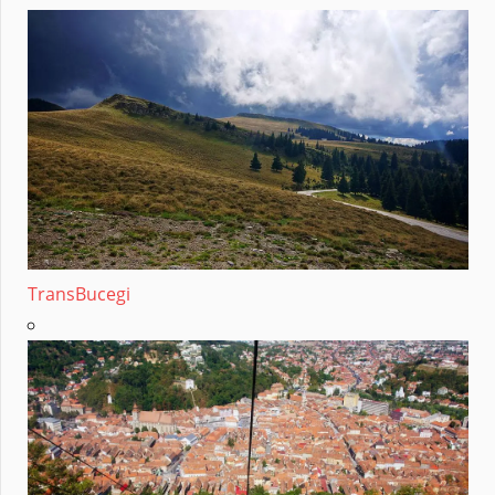
TransBucegi