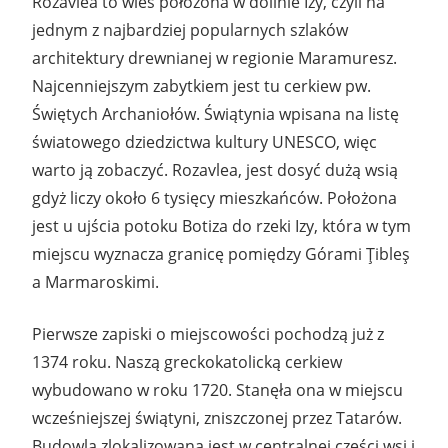
Rozavlea to wieś położona w dolinie Izy, czyli na
jednym z najbardziej popularnych szlaków
architektury drewnianej w regionie Maramuresz.
Najcenniejszym zabytkiem jest tu cerkiew pw.
Świętych Archaniołów. Świątynia wpisana na listę
światowego dziedzictwa kultury UNESCO, więc
warto ją zobaczyć. Rozavlea, jest dosyć dużą wsią
gdyż liczy około 6 tysięcy mieszkańców. Położona
jest u ujścia potoku Botiza do rzeki Izy, która w tym
miejscu wyznacza granicę pomiędzy Górami Ţibleş
a Marmaroskimi.
Pierwsze zapiski o miejscowości pochodzą już z
1374 roku. Naszą greckokatolicką cerkiew
wybudowano w roku 1720. Stanęła ona w miejscu
wcześniejszej świątyni, zniszczonej przez Tatarów.
Budowla zlokalizowana jest w centralnej części wsi i