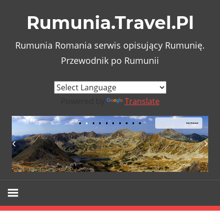
Skip
Rumunia.Travel.Pl
to
content
Rumunia Romania serwis opisujący Rumunię.
Przewodnik po Rumunii
Powered by
Translate
Góry Retezat