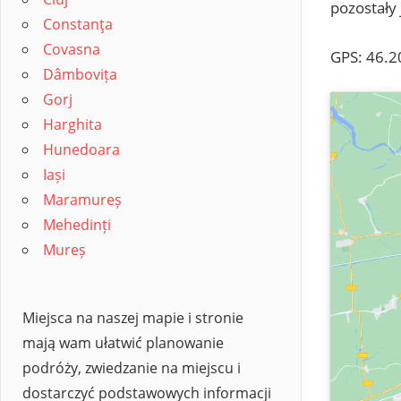
pozostały 
Constanţa
Covasna
GPS: 46.2
Dâmbovița
Gorj
Harghita
Hunedoara
Iași
Maramureș
Mehedinți
Mureș
Miejsca na naszej mapie i stronie
mają wam ułatwić planowanie
podróży, zwiedzanie na miejscu i
dostarczyć podstawowych informacji