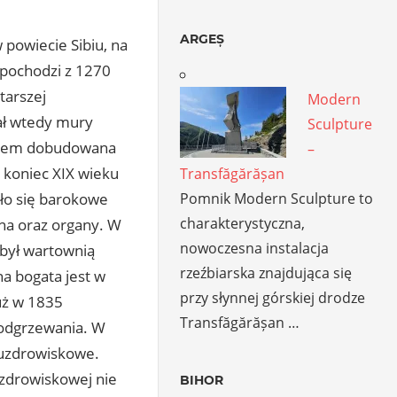
ARGEȘ
 powiecie Sibiu, na
pochodzi z 1270
tarszej
Modern
kał wtedy mury
Sculpture
zasem dobudowana
–
 koniec XIX wieku
Transfăgărășan
Pomnik Modern Sculpture to
ło się barokowe
charakterystyczna,
na oraz organy. W
nowoczesna instalacja
 był wartownią
rzeźbiarska znajdująca się
a bogata jest w
przy słynnej górskiej drodze
uż w 1835
Transfăgărășan …
podgrzewania. W
 uzdrowiskowe.
uzdrowiskowej nie
BIHOR