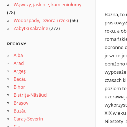
Wąwozy, jaskinie, kamieniołomy
(78)
Bazna, to
Wodospady, jeziora i rzeki
(66)
płaskowyż
Zabytki sakralne
(272)
roku, a o
romańskiej
REGIONY
obronne o
Alba
jeszcze j
Arad
obniżono 
Argeș
wyposażen
Bacău
czasach ki
Bihor
poziom te
Bistrița-Năsăud
uzdrawiaj
Brașov
wykorzyst
Buzău
XIX wieku
Caraș-Severin
Niestety l
Cluj