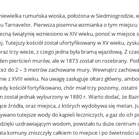
 niewielka rumuńska wioska, położona w Siedmiogrodzie, w
u Tarnavelor. Pierwsza pisemna wzmianka o tym miejscu 
becną świątynię wzniesiono w XIV wieku, ponoć w miejsce s
. Tutejszy kościół został ufortyfikowany w XV wieku, zys
raz trzy wieże, z czego jedna była bramą wjazdową. Z c
eden pierścień murów, ale w 1873 został on rozebrany. Pod
też do 2 – 3 metrów zachowane mury. Wewnątrz zachowa
ie z XVIII wieku. Na uwagę zasługuje ołtarz główny, ambo
edy kościół fortyfikowano, chór miał trzy poziomy, ostatni
n został jednak wyburzony w 1880 r. Warto dodać, że Bazn
ące źródła, oraz miejsca, z których wydobywa się metan. J
ywano tutejsze wody do kąpieli leczniczych, a gaz do ich 
 dzięki uzdrawiającym wodom, powstało tu duże centrum
ata komuny zniszczyły całkiem to miejsce i po świetności 