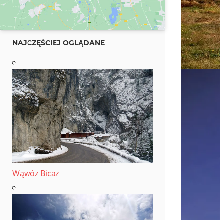
NAJCZĘŚCIEJ OGLĄDANE
Wąwóz Bicaz