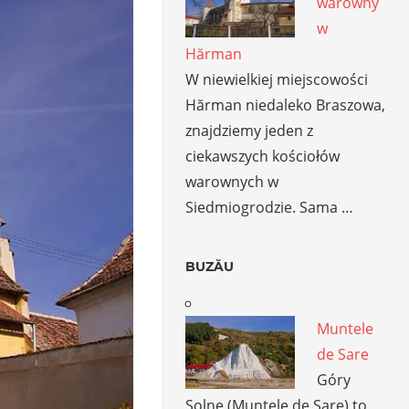
warowny
w
Hărman
W niewielkiej miejscowości
Hărman niedaleko Braszowa,
znajdziemy jeden z
ciekawszych kościołów
warownych w
Siedmiogrodzie. Sama …
BUZĂU
Muntele
de Sare
Góry
Solne (Muntele de Sare) to