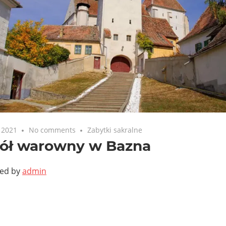
 2021
No comments
Zabytki sakralne
iół warowny w Bazna
ted by
admin