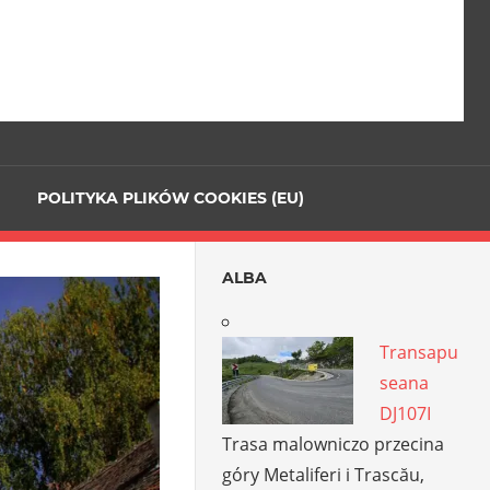
POLITYKA PLIKÓW COOKIES (EU)
ALBA
Transapu
seana
DJ107I
Trasa malowniczo przecina
góry Metaliferi i Trascău,