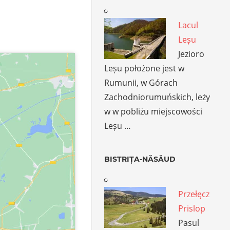
Lacul
Leșu
Jezioro
Leșu położone jest w
Rumunii, w Górach
Zachodniorumuńskich, leży
w w pobliżu miejscowości
Leșu …
BISTRIȚA-NĂSĂUD
Przełęcz
Prislop
Pasul