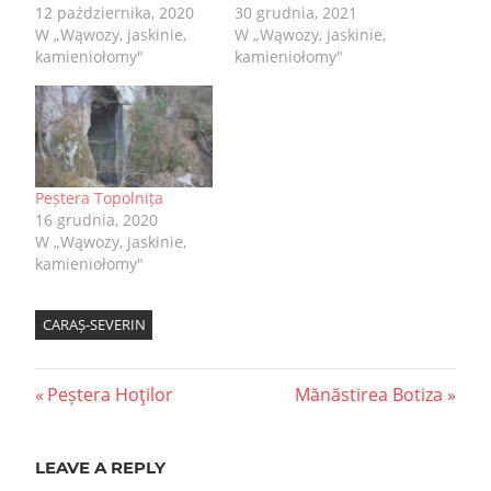
12 października, 2020
30 grudnia, 2021
W „Wąwozy, jaskinie,
W „Wąwozy, jaskinie,
kamieniołomy"
kamieniołomy"
Peștera Topolnița
16 grudnia, 2020
W „Wąwozy, jaskinie,
kamieniołomy"
CARAȘ-SEVERIN
Nawigacja
Previous
Next
Peștera Hoţilor
Mănăstirea Botiza
Post:
Post:
wpisu
LEAVE A REPLY