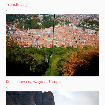
TransBucegi
Kolej linowa na wzgórze Tâmpa