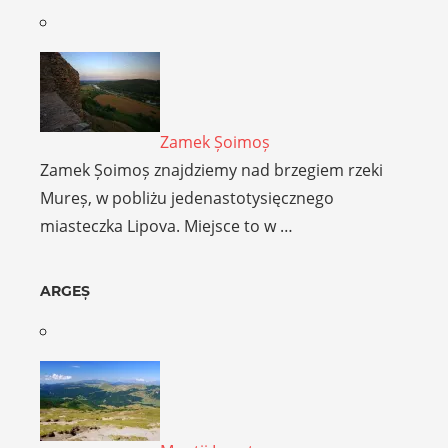
Zamek Șoimoș
Zamek Șoimoș znajdziemy nad brzegiem rzeki
Mureș, w pobliżu jedenastotysięcznego
miasteczka Lipova. Miejsce to w …
ARGEȘ