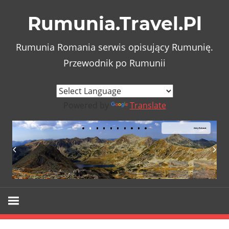
Skip
Rumunia.Travel.Pl
to
content
Rumunia Romania serwis opisujący Rumunię.
Przewodnik po Rumunii
Powered by
Translate
Góry Retezat