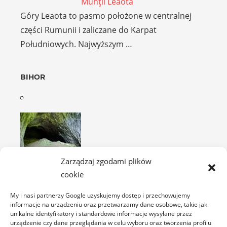
Munţii Leaota
Góry Leaota to pasmo położone w centralnej
części Rumunii i zaliczane do Karpat
Południowych. Najwyższym …
BIHOR
Peștera Meziad
Zarządzaj zgodami plików
Jaskinia Meziad położona jest w górach Padurea
cookie
Craiului, w dolinie potoku o tej samej nazwie. …
My i nasi partnerzy Google uzyskujemy dostęp i przechowujemy
informacje na urządzeniu oraz przetwarzamy dane osobowe, takie jak
unikalne identyfikatory i standardowe informacje wysyłane przez
BISTRIȚA-NĂSĂUD
urządzenie czy dane przeglądania w celu wyboru oraz tworzenia profilu