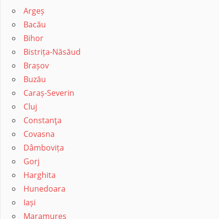
Argeș
Bacău
Bihor
Bistrița-Năsăud
Brașov
Buzău
Caraș-Severin
Cluj
Constanţa
Covasna
Dâmbovița
Gorj
Harghita
Hunedoara
Iași
Maramureș