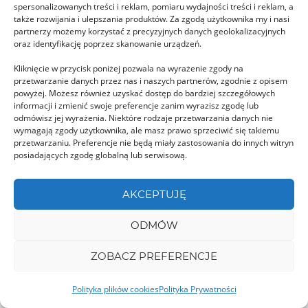
spersonalizowanych treści i reklam, pomiaru wydajności treści i reklam, a
także rozwijania i ulepszania produktów. Za zgodą użytkownika my i nasi
partnerzy możemy korzystać z precyzyjnych danych geolokalizacyjnych
oraz identyfikację poprzez skanowanie urządzeń.
Kliknięcie w przycisk poniżej pozwala na wyrażenie zgody na
przetwarzanie danych przez nas i naszych partnerów, zgodnie z opisem
powyżej. Możesz również uzyskać dostęp do bardziej szczegółowych
Lacul de Sare de la Sărățel
informacji i zmienić swoje preferencje zanim wyrazisz zgodę lub
Pod osadami łąkowymi trzech rzek kryją się
odmówisz jej wyrażenia. Niektóre rodzaje przetwarzania danych nie
wymagają zgody użytkownika, ale masz prawo sprzeciwić się takiemu
pokłady soli, o których obecność przypominają
przetwarzaniu. Preferencje nie będą miały zastosowania do innych witryn
posiadających zgodę globalną lub serwisową.
liczne ziemie …
AKCEPTUJĘ
ODMÓW
ZOBACZ PREFERENCJE
Polityka plików cookies
Polityka Prywatności