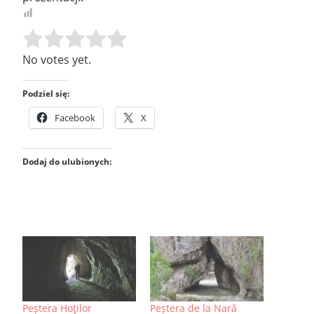
Rate this item:
SUBMIT RATING
No votes yet.
Podziel się:
Facebook
X
Dodaj do ulubionych:
Peștera Hoţilor
Peștera de la Nară