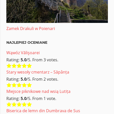
Zamek Drakuli w Poienari
NAJLEPIEJ OCENIANE
Wąwóz Vălişoarei
Rating:
5.0
/5. From 3 votes.
Stary wesoły cmentarz – Săpânța
Rating:
5.0
/5. From 2 votes.
Miejsce piknikowe nad wsią Lutița
Rating:
5.0
/5. From 1 vote.
Biserica de lemn din Dumbrava de Sus