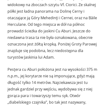
widokowy na zboczach szcytu Vf. Ciorici. Ze skalnej
półki jest ładna panorama na Dolinę Cerny i
otaczające ją Góry Mehedinţi i Cernei, oraz na Băile
Herculane. Od tego miejsca w dół na północ
prowadzi ścieżka do jaskini Cu Aburi. Jeszcze do
niedawna trasa ta nie była oznakowana, obecnie
oznaczona jest żółtą kropką. Poniżej Groty Parowej
znajduje się podobna, lecz niedostępna dla
turystów Jaskinia lui Adam.
Pesţera cu Aburi położona jest na wysokości 375 m
n.p.m., jej korytarze nie są imponujące, gdyż mają
długość tylko 14 metrów. Najciekawsza jest tu
jednak gardziel przy wejściu, wydobywa się z niej
gorąca para i towarzyszy temu syk. Otwór
„diabelskiego czajnika”, bo tak jest nazywany,