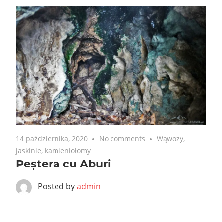
14 października, 2020
No comments
Wąwozy,
jaskinie, kamieniołomy
Peștera cu Aburi
Posted by
admin