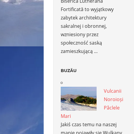
Biserica Lutherană
Fortificată to wyjątkowy
zabytek architektury
sakralnej i obronnej,
wzniesiony przez
społeczność saską
zamieszkującą …
BUZĂU
Vulcanii
Noroioși
Pâclele
Mari
Jakiś czas temu na naszej
mapie pojawiły się Wulkany