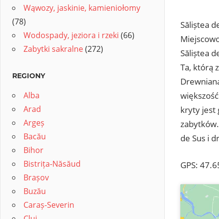
Wąwozy, jaskinie, kamieniołomy
(78)
Săliștea 
Wodospady, jeziora i rzeki
(66)
Miejscowo
Zabytki sakralne
(272)
Săliștea d
Ta, którą
REGIONY
Drewniana
Alba
większość
Arad
kryty jest
Argeș
zabytków.
Bacău
de Sus i d
Bihor
Bistrița-Năsăud
GPS: 47.6
Brașov
Buzău
Caraș-Severin
Cluj