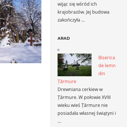
wijąc się wśród ich
krajobrazów. Jej budowa
zakończyła …
ARAD
Biserica
de lemn
din
Țărmure
Drewniana cerkiew w
Țărmure. W połowie XVIII
wieku wieś Țărmure nie
posiadała własnej świątyni i
…