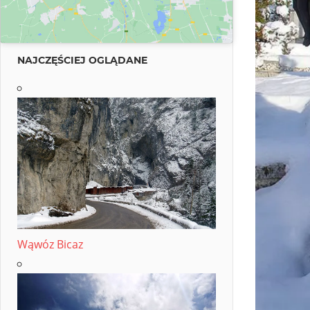
NAJCZĘŚCIEJ OGLĄDANE
Wąwóz Bicaz