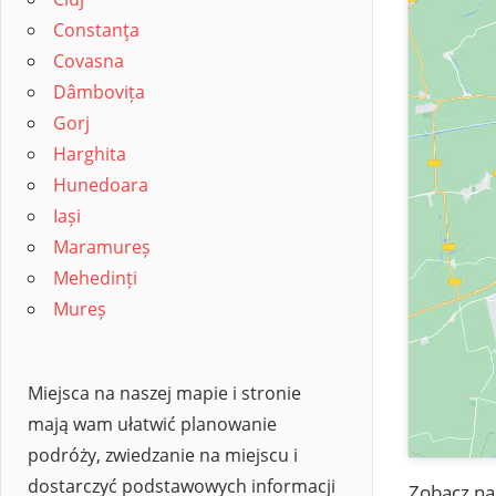
Constanţa
Covasna
Dâmbovița
Gorj
Harghita
Hunedoara
Iași
Maramureș
Mehedinți
Mureș
Miejsca na naszej mapie i stronie
mają wam ułatwić planowanie
podróży, zwiedzanie na miejscu i
dostarczyć podstawowych informacji
Zobacz na