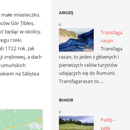
ARGEȘ
ę małe miasteczko.
ńców Gór Țibleș.
yć będąc w okolicy.
Transfaga
egu rzeki.
rasan
b 1722 rok. Jak
Transfaga
i zrębowej, a dach
rasan, to jeden z głównych i
pierwszych celów turystów
e rumuńskich
udających się do Rumunii.
okiem na Săliștea
Transfagarasan to …
BIHOR
Padiş –
Lejki