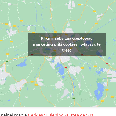
Kliknij, żeby zaakceptować
marketing pliki cookies i włączyć tę
treść
 pełnej mapie
Cerkiew Buleni w Săliștea de Sus