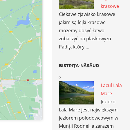
krasowe
Ciekawe zjawisko krasowe
jakim są lejki krasowe
możemy dosyć łatwo
zobaczyć na płaskowyżu
Padiş, który …
BISTRIȚA-NĂSĂUD
Lacul Lala
Mare
Jezioro
Lala Mare jest największym
jeziorem polodowcowym w
Munţii Rodnei, a zarazem