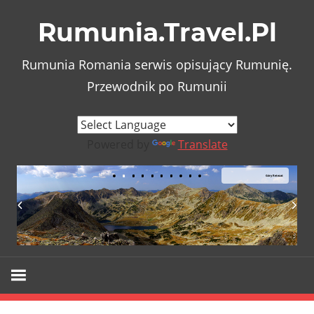
Skip
Rumunia.Travel.Pl
to
content
Rumunia Romania serwis opisujący Rumunię.
Przewodnik po Rumunii
Powered by
Translate
Góry Retezat