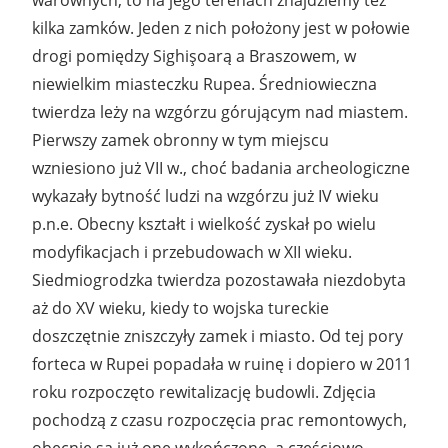
kilka zamków. Jeden z nich położony jest w połowie
drogi pomiędzy Sighişoarą a Braszowem, w
niewielkim miasteczku Rupea. Średniowieczna
twierdza leży na wzgórzu górującym nad miastem.
Pierwszy zamek obronny w tym miejscu
wzniesiono już VII w., choć badania archeologiczne
wykazały bytność ludzi na wzgórzu już IV wieku
p.n.e. Obecny kształt i wielkość zyskał po wielu
modyfikacjach i przebudowach w XII wieku.
Siedmiogrodzka twierdza pozostawała niezdobyta
aż do XV wieku, kiedy to wojska tureckie
doszczętnie zniszczyły zamek i miasto. Od tej pory
forteca w Rupei popadała w ruinę i dopiero w 2011
roku rozpoczęto rewitalizację budowli. Zdjęcia
pochodzą z czasu rozpoczęcia prac remontowych,
obecnie są już one wykończone, a częściowo