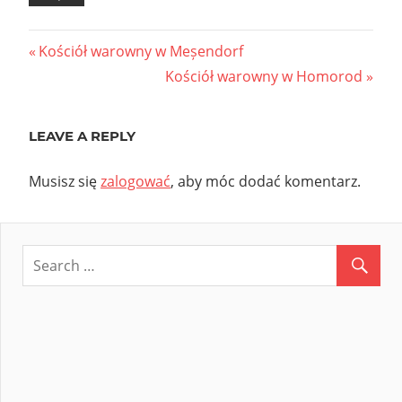
Nawigacja
Previous
Kościół warowny w Meșendorf
Post:
Next
Kościół warowny w Homorod
wpisu
Post:
LEAVE A REPLY
Musisz się
zalogować
, aby móc dodać komentarz.