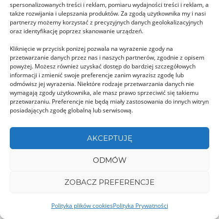
spersonalizowanych treści i reklam, pomiaru wydajności treści i reklam, a
także rozwijania i ulepszania produktów. Za zgodą użytkownika my i nasi
partnerzy możemy korzystać z precyzyjnych danych geolokalizacyjnych
Munţii Godeanu
oraz identyfikację poprzez skanowanie urządzeń.
Góry Godeanu położone są w Karpatach
Kliknięcie w przycisk poniżej pozwala na wyrażenie zgody na
Południowych. Masyw ciągnie się z północnego-
przetwarzanie danych przez nas i naszych partnerów, zgodnie z opisem
powyżej. Możesz również uzyskać dostęp do bardziej szczegółowych
wschodu na południowy-zachód. Najwyższym …
informacji i zmienić swoje preferencje zanim wyrazisz zgodę lub
odmówisz jej wyrażenia. Niektóre rodzaje przetwarzania danych nie
wymagają zgody użytkownika, ale masz prawo sprzeciwić się takiemu
przetwarzaniu. Preferencje nie będą miały zastosowania do innych witryn
MARAMUREȘ
posiadających zgodę globalną lub serwisową.
AKCEPTUJĘ
ODMÓW
Cerkiew Intrarea în Biserică w
ZOBACZ PREFERENCJE
Dobricul Lăpuşului
Polityka plików cookies
Polityka Prywatności
Dobricul Lăpuşului, to niewielka marmaroska