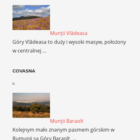
Munţii Vlădeasa
Góry Vlădeasa to duży i wysoki masyw, położony
w centralnej …
COVASNA
Munţii Baraolt
Kolejnym mało znanym pasmem górskim w
Rumunii są Góry Baraolt. …