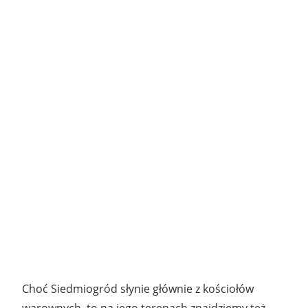
Choć Siedmiogród słynie głównie z kościołów
warownych, to na jego terenach znajdziemy też