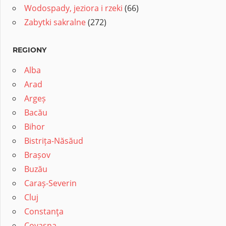
Wodospady, jeziora i rzeki
(66)
Zabytki sakralne
(272)
REGIONY
Alba
Arad
Argeș
Bacău
Bihor
Bistrița-Năsăud
Brașov
Buzău
Caraș-Severin
Cluj
Constanţa
Covasna