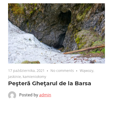
17 października, 2021
No comments
Wąwozy,
jaskinie, kamieniołomy
Peşteră Gheţarul de la Barsa
Posted by
admin