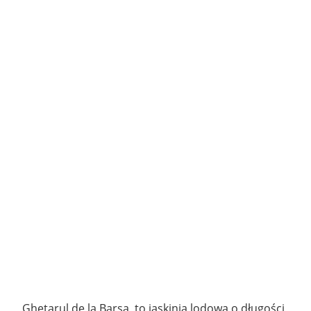
Gheţarul de la Barsa, to jaskinia lodowa o długości