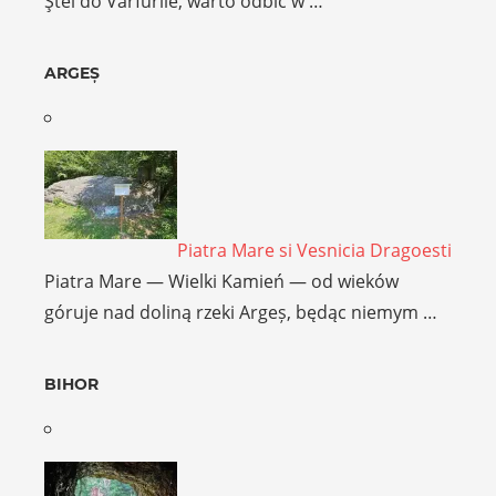
Ştei do Vârfurile, warto odbić w …
ARGEȘ
Piatra Mare si Vesnicia Dragoesti
Piatra Mare — Wielki Kamień — od wieków
góruje nad doliną rzeki Argeș, będąc niemym …
BIHOR