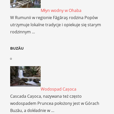
Młyn wodny w Ohaba
W Rumunii w regionie Făgăraş rodzina Popów
utrzymuje lokalne tradycje i opiekuje się starym
rodzinnym …
BUZĂU
Wodospad Cașoca
Cascada Cașoca, nazywana też często
wodospadem Pruncea położony jest w Górach
Buzău, a dokładnie w …