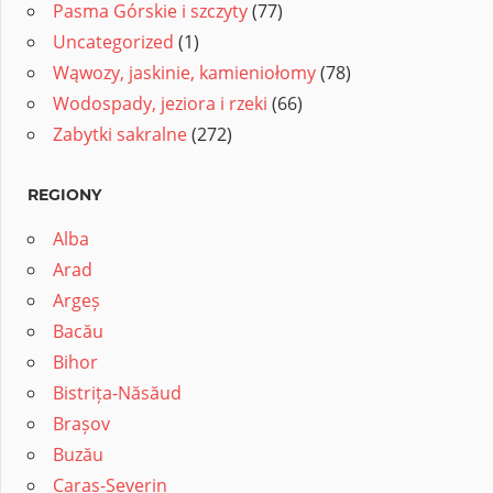
Pasma Górskie i szczyty
(77)
Uncategorized
(1)
Wąwozy, jaskinie, kamieniołomy
(78)
Wodospady, jeziora i rzeki
(66)
Zabytki sakralne
(272)
REGIONY
Alba
Arad
Argeș
Bacău
Bihor
Bistrița-Năsăud
Brașov
Buzău
Caraș-Severin