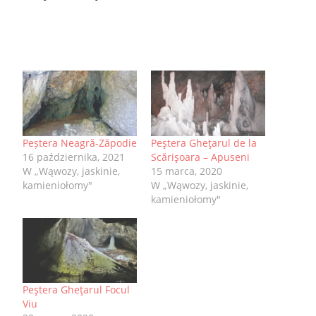
Peștera Neagră-Zăpodie
Peştera Gheţarul de la
16 października, 2021
Scărişoara – Apuseni
W „Wąwozy, jaskinie,
15 marca, 2020
kamieniołomy"
W „Wąwozy, jaskinie,
kamieniołomy"
Peştera Gheţarul Focul
Viu