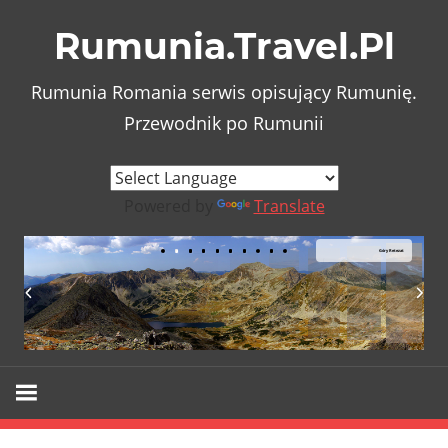
Skip
Rumunia.Travel.Pl
to
content
Rumunia Romania serwis opisujący Rumunię.
Przewodnik po Rumunii
Powered by
Translate
Góry Retezat