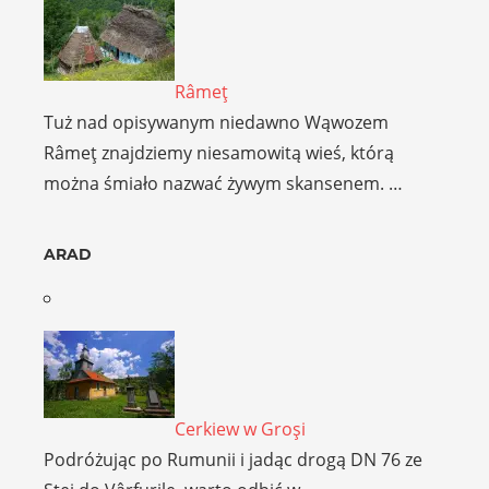
Râmeţ
Tuż nad opisywanym niedawno Wąwozem
Râmeţ znajdziemy niesamowitą wieś, którą
można śmiało nazwać żywym skansenem. …
ARAD
Cerkiew w Groşi
Podróżując po Rumunii i jadąc drogą DN 76 ze