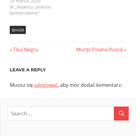
20 marca, 2020
W „Wąwozy, jaskinie,
kamieniołomy"
BIHOR
Nawigacja
Previous
Next
Tăul Negru
Munţii Poiana Ruscă
Post:
Post:
wpisu
LEAVE A REPLY
Musisz się
zalogować
, aby móc dodać komentarz.