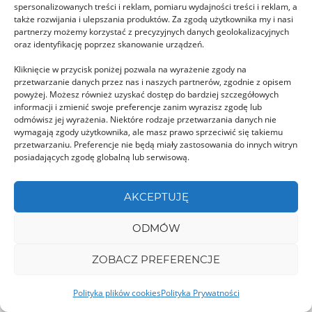
spersonalizowanych treści i reklam, pomiaru wydajności treści i reklam, a
Jezioro Bolboci zwane też Morzem Bucegów, to
także rozwijania i ulepszania produktów. Za zgodą użytkownika my i nasi
partnerzy możemy korzystać z precyzyjnych danych geolokalizacyjnych
najwyżej w Rumunii i całych Karpatach położony
oraz identyfikację poprzez skanowanie urządzeń.
sztuczny …
Kliknięcie w przycisk poniżej pozwala na wyrażenie zgody na
przetwarzanie danych przez nas i naszych partnerów, zgodnie z opisem
powyżej. Możesz również uzyskać dostęp do bardziej szczegółowych
GORJ
informacji i zmienić swoje preferencje zanim wyrazisz zgodę lub
odmówisz jej wyrażenia. Niektóre rodzaje przetwarzania danych nie
wymagają zgody użytkownika, ale masz prawo sprzeciwić się takiemu
przetwarzaniu. Preferencje nie będą miały zastosowania do innych witryn
posiadających zgodę globalną lub serwisową.
AKCEPTUJĘ
Peșteră Poarta lui Ionele
ODMÓW
Jaskinię Poarta lui Ionele jeszcze do 2011 roku
można było eksplorować samodzielnie. Potem ją
ZOBACZ PREFERENCJE
ucywilizowano …
Polityka plików cookies
Polityka Prywatności