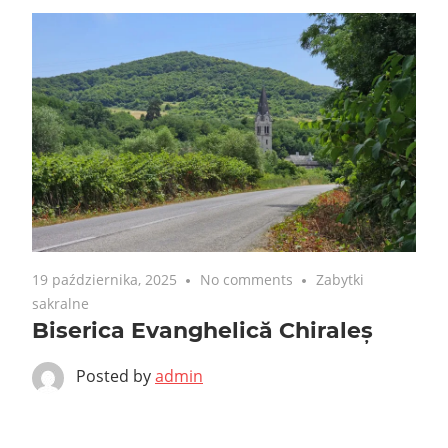
19 października, 2025
No comments
Zabytki
sakralne
Biserica Evanghelică Chiraleș
Posted by
admin