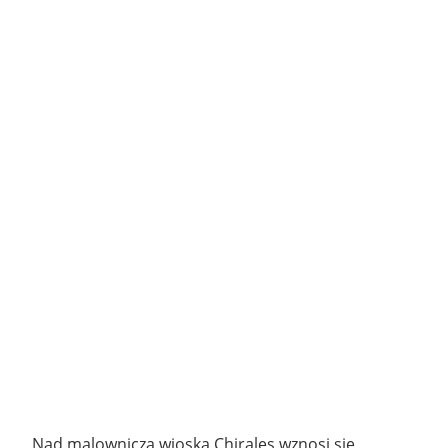
Nad malowniczą wioską Chiraleș wznosi się