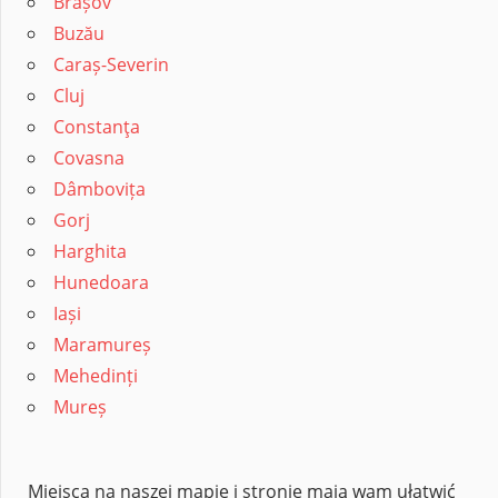
Brașov
Buzău
Caraș-Severin
Cluj
Constanţa
Covasna
Dâmbovița
Gorj
Harghita
Hunedoara
Iași
Maramureș
Mehedinți
Mureș
Miejsca na naszej mapie i stronie mają wam ułatwić