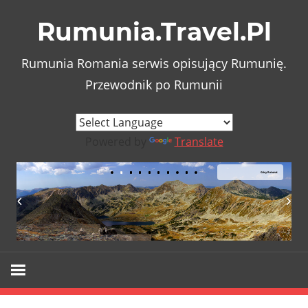
Skip
Rumunia.Travel.Pl
to
content
Rumunia Romania serwis opisujący Rumunię.
Przewodnik po Rumunii
Powered by
Translate
Góry Retezat