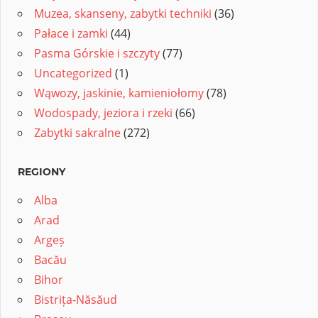
Muzea, skanseny, zabytki techniki
(36)
Pałace i zamki
(44)
Pasma Górskie i szczyty
(77)
Uncategorized
(1)
Wąwozy, jaskinie, kamieniołomy
(78)
Wodospady, jeziora i rzeki
(66)
Zabytki sakralne
(272)
REGIONY
Alba
Arad
Argeș
Bacău
Bihor
Bistrița-Năsăud