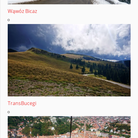
Wąwóz Bicaz
TransBucegi