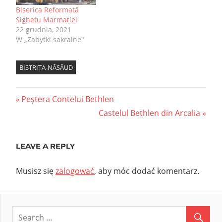
Biserica Reformată
Sighetu Marmației
22 grudnia, 2021
W „Zabytki sakralne"
BISTRIȚA-NĂSĂUD
Nawigacja
Previous
Peștera Contelui Bethlen
Post:
Next
Castelul Bethlen din Arcalia
wpisu
Post:
LEAVE A REPLY
Musisz się
zalogować
, aby móc dodać komentarz.