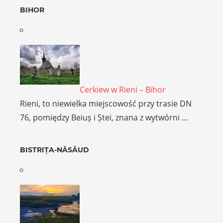
BIHOR
Cerkiew w Rieni – Bihor
Rieni, to niewielka miejscowość przy trasie DN
76, pomiędzy Beiuș i Ștei, znana z wytwórni …
BISTRIȚA-NĂSĂUD