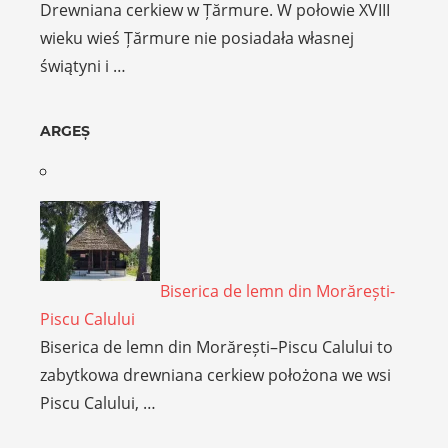
Drewniana cerkiew w Țărmure. W połowie XVIII
wieku wieś Țărmure nie posiadała własnej
świątyni i …
ARGEȘ
Biserica de lemn din Morărești-
Piscu Calului
Biserica de lemn din Morărești–Piscu Calului to
zabytkowa drewniana cerkiew położona we wsi
Piscu Calului, …