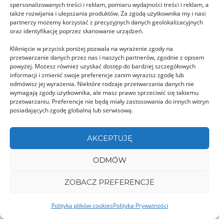
Creasta Cocoșului, czyli Koguci Grzebień, to
spersonalizowanych treści i reklam, pomiaru wydajności treści i reklam, a
także rozwijania i ulepszania produktów. Za zgodą użytkownika my i nasi
popularny grzbiet w górach Gutâi. Jest ostatnią
partnerzy możemy korzystać z precyzyjnych danych geolokalizacyjnych
oraz identyfikację poprzez skanowanie urządzeń.
pozostałością i …
Kliknięcie w przycisk poniżej pozwala na wyrażenie zgody na
przetwarzanie danych przez nas i naszych partnerów, zgodnie z opisem
MUREȘ
powyżej. Możesz również uzyskać dostęp do bardziej szczegółowych
informacji i zmienić swoje preferencje zanim wyrazisz zgodę lub
odmówisz jej wyrażenia. Niektóre rodzaje przetwarzania danych nie
wymagają zgody użytkownika, ale masz prawo sprzeciwić się takiemu
przetwarzaniu. Preferencje nie będą miały zastosowania do innych witryn
posiadających zgodę globalną lub serwisową.
AKCEPTUJĘ
Sighișoara – Wieża Zegarowa
Niewątpliwie jednym z najważniejszych symboli
ODMÓW
Sighișoary, a zarazem jej najważniejszym
ZOBACZ PREFERENCJE
zabytkiem jest Wieża Zegarowa – …
Polityka plików cookies
Polityka Prywatności