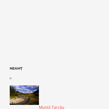
NEAMȚ
Munţii Tarcău