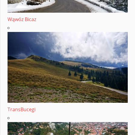
Wąwóz Bicaz
TransBucegi