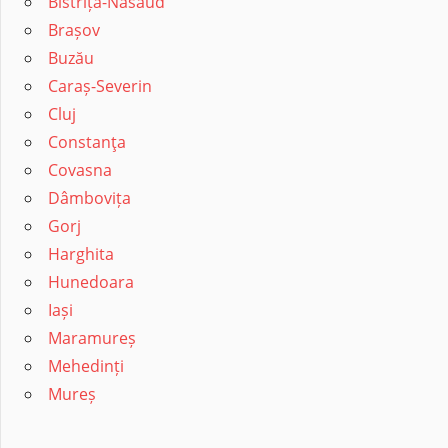
Bistrița-Năsăud
Brașov
Buzău
Caraș-Severin
Cluj
Constanţa
Covasna
Dâmbovița
Gorj
Harghita
Hunedoara
Iași
Maramureș
Mehedinți
Mureș