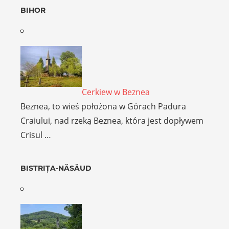
BIHOR
Cerkiew w Beznea
Beznea, to wieś położona w Górach Padura
Craiului, nad rzeką Beznea, która jest dopływem
Crisul …
BISTRIȚA-NĂSĂUD