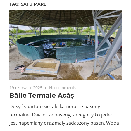
TAG:
SATU MARE
19 czerwca, 2025
No comments
Băile Termale Acâș
Dosyć spartańskie, ale kameralne baseny
termalne. Dwa duże baseny, z czego tylko jeden
jest napełniany oraz mały zadaszony basen. Woda