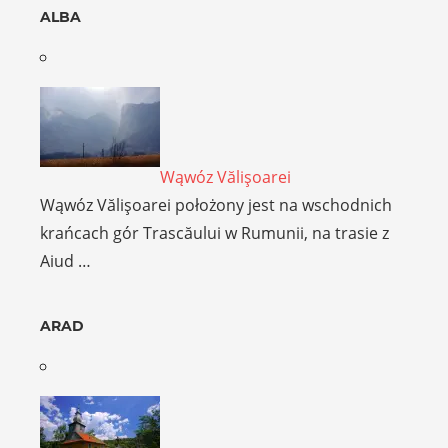
ALBA
Wąwóz Vălişoarei
Wąwóz Vălişoarei położony jest na wschodnich
krańcach gór Trascăului w Rumunii, na trasie z
Aiud …
ARAD