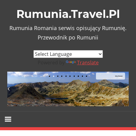
Skip
Rumunia.Travel.Pl
to
content
Rumunia Romania serwis opisujący Rumunię.
Przewodnik po Rumunii
Powered by
Translate
Góry Retezat