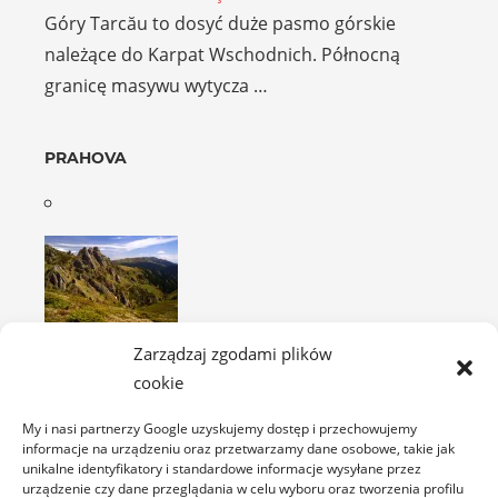
Góry Tarcău to dosyć duże pasmo górskie
należące do Karpat Wschodnich. Północną
granicę masywu wytycza …
PRAHOVA
Munţii Întorsurii i Munţii Ciucaş
Zarządzaj zgodami plików
Góry Întorsurii z pasmem Gór Ciucaş są
cookie
masywem, należącym do tzw. „Karpat Zakrętu”,
ze względu …
My i nasi partnerzy Google uzyskujemy dostęp i przechowujemy
informacje na urządzeniu oraz przetwarzamy dane osobowe, takie jak
unikalne identyfikatory i standardowe informacje wysyłane przez
urządzenie czy dane przeglądania w celu wyboru oraz tworzenia profilu