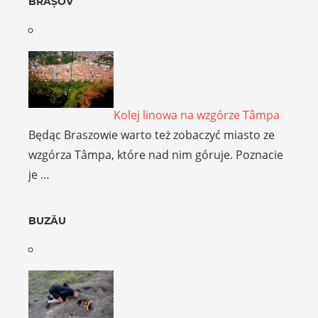
BRAȘOV
Kolej linowa na wzgórze Tâmpa
Będąc Braszowie warto też zobaczyć miasto ze
wzgórza Tâmpa, które nad nim góruje. Poznacie
je …
BUZĂU