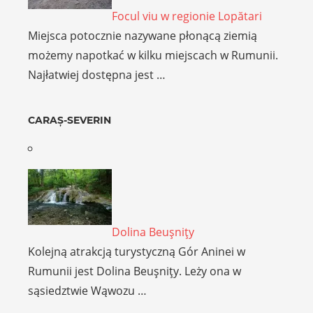
Focul viu w regionie Lopătari
Miejsca potocznie nazywane płonącą ziemią
możemy napotkać w kilku miejscach w Rumunii.
Najłatwiej dostępna jest …
CARAȘ-SEVERIN
Dolina Beuşniţy
Kolejną atrakcją turystyczną Gór Aninei w
Rumunii jest Dolina Beuşniţy. Leży ona w
sąsiedztwie Wąwozu …