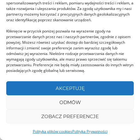
SĂLAJ
spersonalizowanych treści i reklam, pomiaru wydajności treści i reklam, a
także rozwijania i ulepszania produktów. Za zgodą użytkownika my i nasi
partnerzy możemy korzystać z precyzyjnych danych geolokalizacyjnych
oraz identyfikację poprzez skanowanie urządzeń.
Kliknięcie w przycisk poniżej pozwala na wyrażenie zgody na
przetwarzanie danych przez nas i naszych partnerów, zgodnie z opisem
powyżej. Możesz również uzyskać dostęp do bardziej szczegółowych
informacji i zmienić swoje preferencje zanim wyrazisz zgodę lub
Rezerwat Grădina Zmeilor
odmówisz jej wyrażenia. Niektóre rodzaje przetwarzania danych nie
Rezerwat Grădina Zmeilor, przypomina swoim
wymagają zgody użytkownika, ale masz prawo sprzeciwić się takiemu
przetwarzaniu. Preferencje nie będą miały zastosowania do innych witryn
wyglądem skalne miasta znane z Czech. Położony
posiadających zgodę globalną lub serwisową.
jest we wschodniej …
AKCEPTUJĘ
SIBIU
ODMÓW
ZOBACZ PREFERENCJE
Polityka plików cookies
Polityka Prywatności