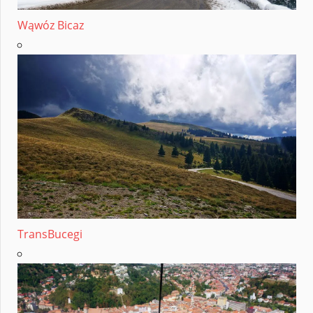
Wąwóz Bicaz
TransBucegi