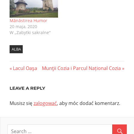
Mănăstirea Humor
20 maja, 2020
W „Zabytki sakralne"
ALBA
Nawigacja
Previous
Next
Lacul Oaşa
Munţii Cozia i Parcul Național Cozia
Post:
Post:
wpisu
LEAVE A REPLY
Musisz się
zalogować
, aby móc dodać komentarz.