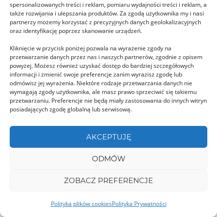
spersonalizowanych treści i reklam, pomiaru wydajności treści i reklam, a
także rozwijania i ulepszania produktów. Za zgodą użytkownika my i nasi
partnerzy możemy korzystać z precyzyjnych danych geolokalizacyjnych
oraz identyfikację poprzez skanowanie urządzeń.
Kliknięcie w przycisk poniżej pozwala na wyrażenie zgody na
Peștera Ialomiței – Bucegi
przetwarzanie danych przez nas i naszych partnerów, zgodnie z opisem
powyżej. Możesz również uzyskać dostęp do bardziej szczegółowych
Jaskinia Ialomiței położona jest w dolinie o tej
informacji i zmienić swoje preferencje zanim wyrazisz zgodę lub
odmówisz jej wyrażenia. Niektóre rodzaje przetwarzania danych nie
samej nazwie w górach Bucegi. Od innych …
wymagają zgody użytkownika, ale masz prawo sprzeciwić się takiemu
przetwarzaniu. Preferencje nie będą miały zastosowania do innych witryn
posiadających zgodę globalną lub serwisową.
GORJ
AKCEPTUJĘ
ODMÓW
ZOBACZ PREFERENCJE
Góry Gârbova Piatra Mare i
Polityka plików cookies
Polityka Prywatności
Baiului