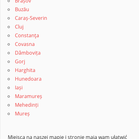
Brașov
Buzău
Caraș-Severin
Cluj
Constanţa
Covasna
Dâmbovița
Gorj
Harghita
Hunedoara
Iași
Maramureș
Mehedinți
Mureș
Miejsca na naszej mapie i stronie mają wam ułatwić