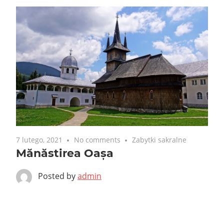
7 lutego, 2021
No comments
Zabytki sakralne
Mănăstirea Oașa
Posted by
admin