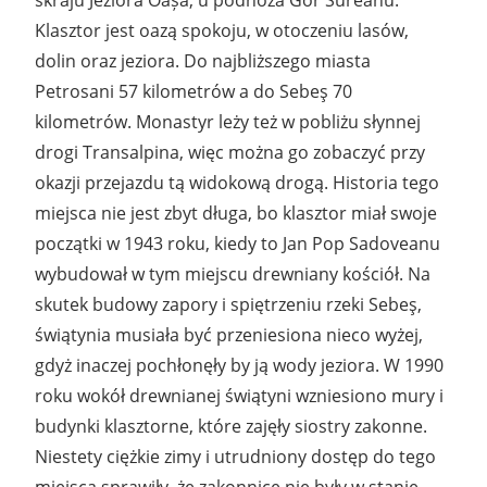
Klasztor jest oazą spokoju, w otoczeniu lasów,
dolin oraz jeziora. Do najbliższego miasta
Petrosani 57 kilometrów a do Sebeş 70
kilometrów. Monastyr leży też w pobliżu słynnej
drogi Transalpina, więc można go zobaczyć przy
okazji przejazdu tą widokową drogą. Historia tego
miejsca nie jest zbyt długa, bo klasztor miał swoje
początki w 1943 roku, kiedy to Jan Pop Sadoveanu
wybudował w tym miejscu drewniany kościół. Na
skutek budowy zapory i spiętrzeniu rzeki Sebeş,
świątynia musiała być przeniesiona nieco wyżej,
gdyż inaczej pochłonęły by ją wody jeziora. W 1990
roku wokół drewnianej świątyni wzniesiono mury i
budynki klasztorne, które zajęły siostry zakonne.
Niestety ciężkie zimy i utrudniony dostęp do tego
miejsca sprawiły, że zakonnice nie były w stanie