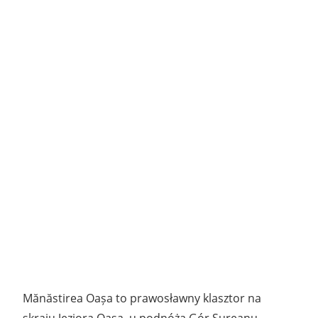
Mănăstirea Oașa to prawosławny klasztor na
skraju Jeziora Oașa, u podnóża Gór Sureanu.