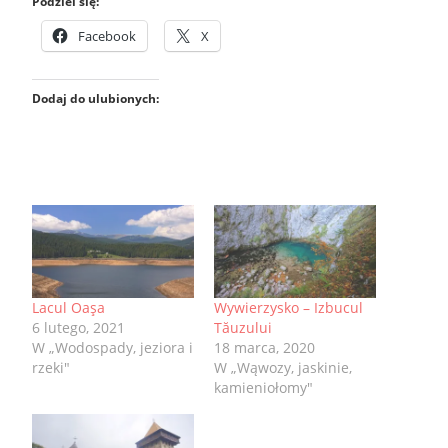
Podziel się:
Facebook
X
Dodaj do ulubionych:
Lacul Oaşa
Wywierzysko – Izbucul
6 lutego, 2021
Tăuzului
W „Wodospady, jeziora i
18 marca, 2020
rzeki"
W „Wąwozy, jaskinie,
kamieniołomy"