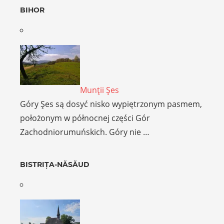
BIHOR
Munţii Şes
Góry Şes są dosyć nisko wypiętrzonym pasmem,
położonym w północnej części Gór
Zachodniorumuńskich. Góry nie …
BISTRIȚA-NĂSĂUD