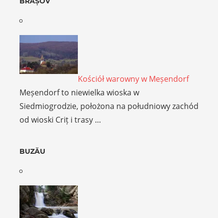
BRAȘOV
Kościół warowny w Meșendorf
Meșendorf to niewielka wioska w
Siedmiogrodzie, położona na południowy zachód
od wioski Criț i trasy …
BUZĂU