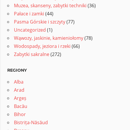
Muzea, skanseny, zabytki techniki
(36)
Pałace i zamki
(44)
Pasma Górskie i szczyty
(77)
Uncategorized
(1)
Wąwozy, jaskinie, kamieniołomy
(78)
Wodospady, jeziora i rzeki
(66)
Zabytki sakralne
(272)
REGIONY
Alba
Arad
Argeș
Bacău
Bihor
Bistrița-Năsăud