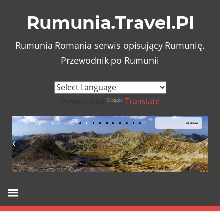
Skip
Rumunia.Travel.Pl
to
content
Rumunia Romania serwis opisujący Rumunię.
Przewodnik po Rumunii
Powered by
Translate
Góry Retezat