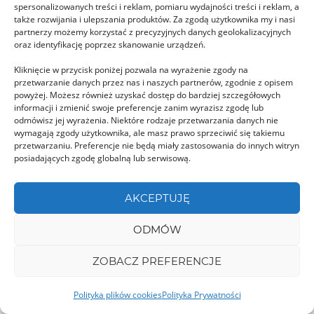
spersonalizowanych treści i reklam, pomiaru wydajności treści i reklam, a
także rozwijania i ulepszania produktów. Za zgodą użytkownika my i nasi
partnerzy możemy korzystać z precyzyjnych danych geolokalizacyjnych
oraz identyfikację poprzez skanowanie urządzeń.
Biserica de lemn Tisa
Kliknięcie w przycisk poniżej pozwala na wyrażenie zgody na
przetwarzanie danych przez nas i naszych partnerów, zgodnie z opisem
Drewniana prawosławna cerkiew, zbudowana w
powyżej. Możesz również uzyskać dostęp do bardziej szczegółowych
stylu marmaroskim, położona w wiosce Tisa na
informacji i zmienić swoje preferencje zanim wyrazisz zgodę lub
odmówisz jej wyrażenia. Niektóre rodzaje przetwarzania danych nie
wschód od Sighetu …
wymagają zgody użytkownika, ale masz prawo sprzeciwić się takiemu
przetwarzaniu. Preferencje nie będą miały zastosowania do innych witryn
posiadających zgodę globalną lub serwisową.
MUREȘ
AKCEPTUJĘ
ODMÓW
ZOBACZ PREFERENCJE
Ratusz w Sighisoara
Polityka plików cookies
Polityka Prywatności
Pięknie zachowaną średniowieczną Sighisoarę w