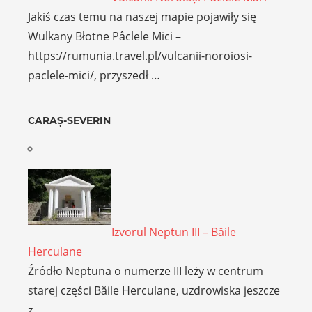
Jakiś czas temu na naszej mapie pojawiły się
Wulkany Błotne Pâclele Mici –
https://rumunia.travel.pl/vulcanii-noroiosi-
paclele-mici/, przyszedł …
CARAȘ-SEVERIN
Izvorul Neptun III – Băile
Herculane
Źródło Neptuna o numerze III leży w centrum
starej części Băile Herculane, uzdrowiska jeszcze
z …