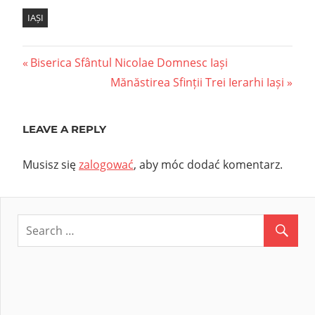
IAȘI
Nawigacja
Previous
Biserica Sfântul Nicolae Domnesc Iași
Post:
Next
Mănăstirea Sfinții Trei Ierarhi Iași
wpisu
Post:
LEAVE A REPLY
Musisz się
zalogować
, aby móc dodać komentarz.