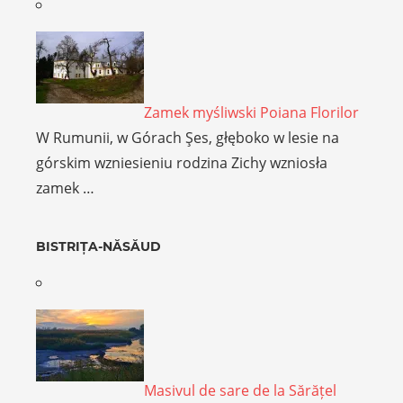
Zamek myśliwski Poiana Florilor
W Rumunii, w Górach Şes, głęboko w lesie na
górskim wzniesieniu rodzina Zichy wzniosła
zamek …
BISTRIȚA-NĂSĂUD
Masivul de sare de la Sărățel