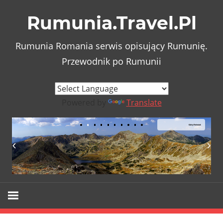
Skip
Rumunia.Travel.Pl
to
content
Rumunia Romania serwis opisujący Rumunię.
Przewodnik po Rumunii
Powered by
Translate
Góry Retezat