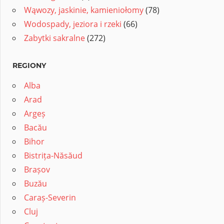
Wąwozy, jaskinie, kamieniołomy
(78)
Wodospady, jeziora i rzeki
(66)
Zabytki sakralne
(272)
REGIONY
Alba
Arad
Argeș
Bacău
Bihor
Bistrița-Năsăud
Brașov
Buzău
Caraș-Severin
Cluj